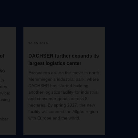
26.05.2026
of
DACHSER further expands its
largest logistics center
ks
Excavators are on the move in north
Memmingen’s industrial park, where
in
DACHSER has started building
edes-
another logistics facility for industrial
vice:
and consumer goods across 8
 using
hectares. By spring 2027, the new
facility will connect the Allgäu region
with Europe and the world.
mber
hen