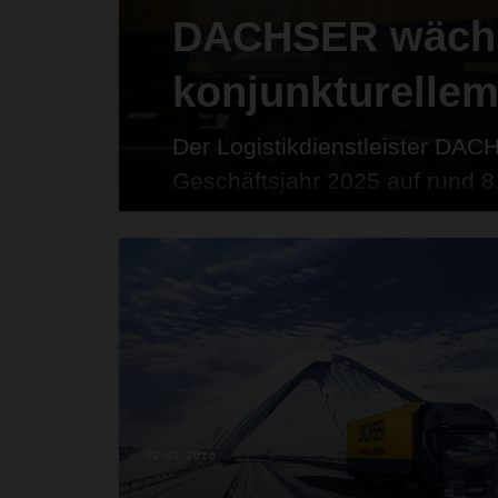
DACHSER wächs
konjunkturelle
Der Logistikdienstleister DAC
Geschäftsjahr 2025 auf rund 8,
einem Plus von 3,1 Prozent g
neuen Höchstwert in der Unte
beförderte Tonnage stieg auf 
Prozent), die Zahl der Sendun
Millionen (+3,6 Prozent). DAC
Geschäftsjahr 2025 einen Net
Schweizer Franken (-0,8 Proze
02.02.2026