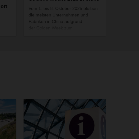
ort
Vom 1. bis 8. Oktober 2025 bleiben
die meisten Unternehmen und
Fabriken in China aufgrund
der Golden Week zum
Nationalfeiertag geschlossen. Als
eines der weltweit grössten
t per
Produktionszentren kann diese
e
verlängerte Auszeit erhebliche
Auswirkungen auf globale
Lieferketten haben. Eine frühzeitige
hrer
Vorbereitung ist entscheidend, um
t e-
mögliche Störungen zu minimieren.
hlen
 auf
Für
ige
re
 zum
ehmen