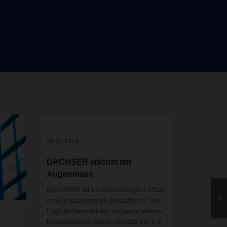
s will
ruhe
e
port,
 terms
30.04.2019
07.05.2018
DACHSER wächst mit
DACHSER
Augenmass
Rückenw
DACHSER ist im Geschäftsjahr 2018
Logistikdie
erneut substanziell gewachsen. Der
über 6 Mil
Logistikdienstleister steigerte seinen
starkes Ex
konsolidierten Netto-Umsatz um 5,5
und belebt