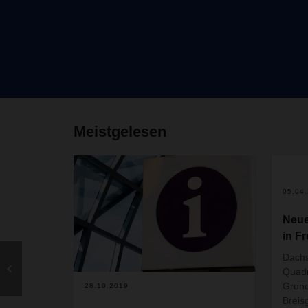
Meistgelesen
05.04
Neue
in F
Dachs
Quad
Grund
28.10.2019
Breis