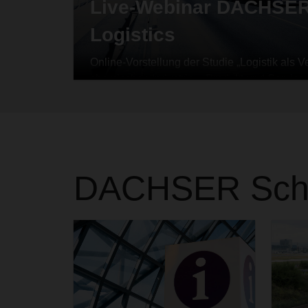
Live-Webinar DACHSE
Logistics
Online-Vorstellung der Studie „Logistik als 
chemischen Industrie – Produkt und Service 
Supply-Chain-Lösungen als Erfolgsfaktor un
DACHSER
Sch