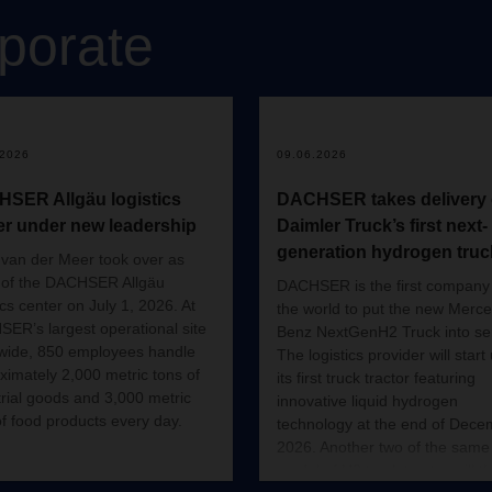
porate
.2026
09.06.2026
SER Allgäu logistics
DACHSER takes delivery 
er under new leadership
Daimler Truck’s first next-
generation hydrogen truc
van der Meer took over as
of the DACHSER Allgäu
DACHSER is the first company 
ics center on July 1, 2026. At
the world to put the new Merc
ER’s largest operational site
Benz NextGenH2 Truck into ser
wide, 850 employees handle
The logistics provider will start
ximately 2,000 metric tons of
its first truck tractor featuring
trial goods and 3,000 metric
innovative liquid hydrogen
of food products every day.
technology at the end of Dece
2026. Another two of the same
model of H2 truck tractor will t