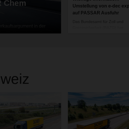
R Chem
Umstellung von e-dec exp
auf PASSAR Ausfuhr
Das Bundesamt für Zoll und
Verkaufsargument in der
Grenzsicherheit (BAZG) hat
im Einklang: Innovative
beschlossen, das bisherige
d Wettbewerbsvorteil“
Verzollungssystem e-dec expor
1. Januar 2026 durch das neu
System PASSAR Ausfuhr zu
ersetzen.
Sofern Sie als Schweizer Ausfü
Ihre Sendungen aktuell noch mi
weiz
dec export deklarieren, empfe
wir Ihnen dringend, rechtzeitig
PASSAR Ausfuhr umzustellen. 
Fragen oder die Einleitung der
nächsten Schritte ist der jeweil
Anbieter der Verzollungssoftwa
zuständig.
Sollten Sie die Umstellung bis
genannten Termin nicht vorn