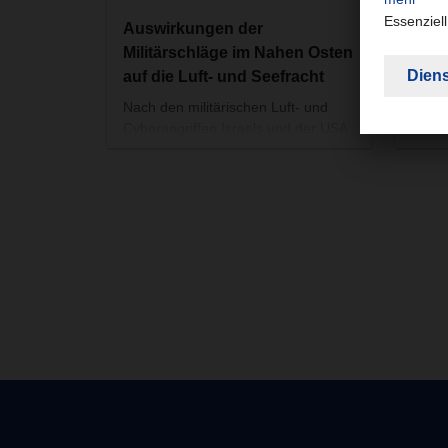
DACHS
Auswirkungen der
Veran
Militärschläge im Nahen Osten
Europ
auf die Luft- und Seefracht
Janua
Er fol
Nach den militärischen Luft- und
seit 
Cyberangriffen Israels und der USA
Deut
gegen den Iran am Wochenende
mit d
und den darauffolgenden iranischen
Lager
Gegenangriffen auf mehrere Orte im
Konsu
Nahen Osten, ist der internationale
Die B
Luft- und Seeverkehr im Nahen
Logis
Osten aktuell stark beeinträchtigt.
ab 1.
Zehet
übern
(62),
veran