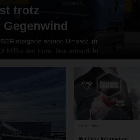
t trotz
m Gegenwind
HSER steigerte seinen Umsatz im
3 Milliarden Euro. Das entspricht
egenüber dem Vorjahr und einem
rnehmensgeschichte. Die
46,7 Millionen Tonnen (+5,8
gen erhöhte sich auf 86,2
HSER Schweiz erwirtschaftete im
toumsatz von 120,7 Millionen
nt).
26.11.2025
Wichtige Information: