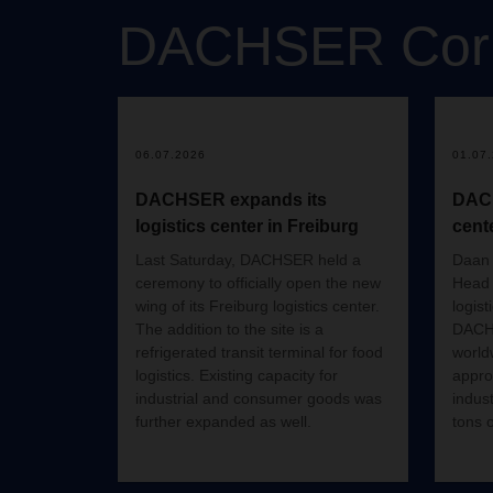
DACHSER
Cor
06.07.2026
01.07
DACHSER expands its
DACH
logistics center in Freiburg
cent
Last Saturday, DACHSER held a
Daan 
ceremony to officially open the new
Head 
wing of its Freiburg logistics center.
logist
The addition to the site is a
DACHS
refrigerated transit terminal for food
world
logistics. Existing capacity for
appro
industrial and consumer goods was
indus
further expanded as well.
tons 