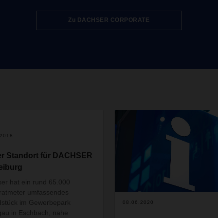
follow by mid-2027. The vehicle
be based at DACHSER’s Karls
Zu DACHSER CORPORATE
logistics center and will operat
primarily in long-distance trans
where they will be able to
demonstrate their strengths in
of range and flexibility.
.2018
r Standort für DACHSER
reiburg
er hat ein rund 65.000
ratmeter umfassendes
stück im Gewerbepark
08.06.2020
gau in Eschbach, nahe