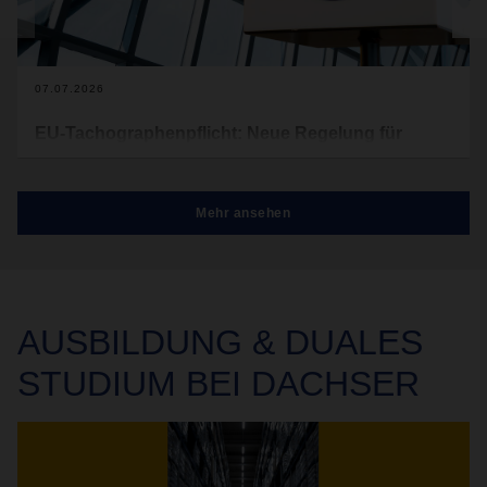
07.07.2026
EU-Tachographenpflicht: Neue Regelung für
leichte Nutzfahrzeuge ab Juli 2026
Ab dem 1. Juli 2026 gelten in der EU neue Vorschriften für
Mehr ansehen
den grenzüberschreitenden gewerblichen Güterverkehr.
Künftig müssen auch leichte Nutzfahrzeuge und
Fahrzeugkombinationen mit einem zulässigen
Gesamtgewicht von mehr als 2,5 Tonnen mit einem
intelligenten digitalen Tachographen ausgestattet sein.
AUSBILDUNG & DUALES
STUDIUM BEI DACHSER