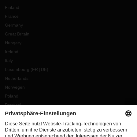
Finland
France
Germany
Great Britain
Hungary
Ireland
Italy
Luxembourg
(
FR
DE
)
Netherlands
Norwegen
Poland
Portugal
Romania
Slovakia
Spain