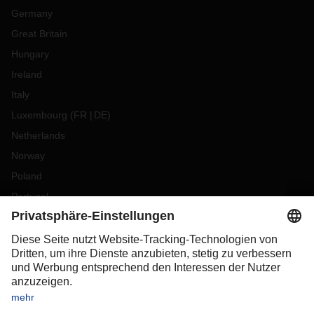
Germany
Great Britain
Hungary
Ireland
Italy
Luxembourg
(
FR
DE
)
Netherlands
Norway
Poland
Portugal
Romania
Slovakia
Spain
Sweden
Switzerland
(
DE
FR
)