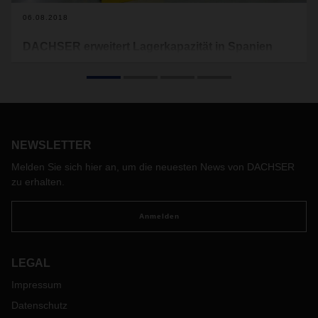
06.08.2018
DACHSER erweitert Lagerkapazität in Spanien
Der Logistikdienstleister setzt seine Wachstumsstrategie auf
der iberischen Halbinsel fort und eröffnet in Logroño und
Saragossa neue Betriebsstätten. Mit zusätzlichen 28.000
Quadratmetern Lagerfläche baut DACHSER Iberia sein
Logistikangebot weiter aus.
NEWSLETTER
Melden Sie sich hier an, um die neuesten News von DACHSER
zu erhalten.
Anmelden
LEGAL
Impressum
Datenschutz