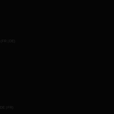
(
FR
DE
)
DE
FR
)