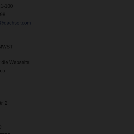
21-100
198
f@dachser.com
 MWST
 die Webseite:
aco
r. 2
 0