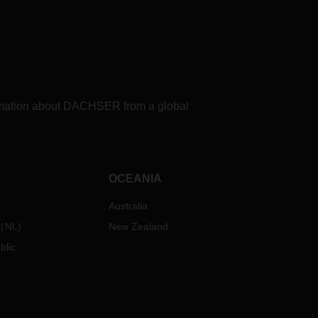
formation about DACHSER from a global
OCEANIA
Australia
NL
)
New Zealand
blic