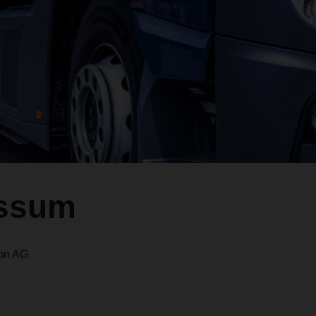
ssum
on AG