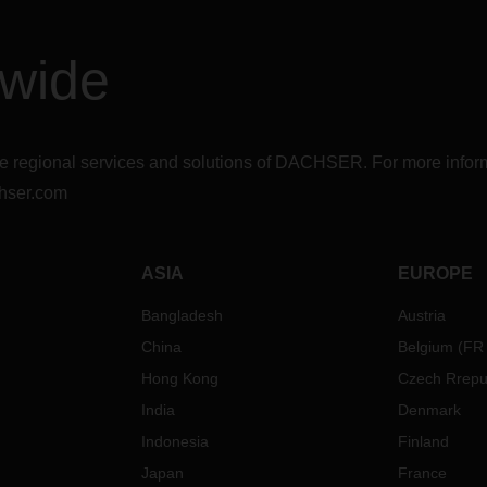
dwide
r the regional services and solutions of DACHSER. For more in
hser.com
ASIA
EUROPE
Bangladesh
Austria
China
Belgium
(
FR
Hong Kong
Czech Rrepu
India
Denmark
Indonesia
Finland
Japan
France