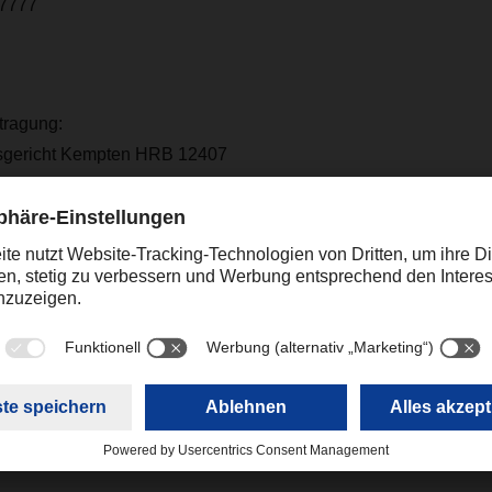
 7777
tragung:
tsgericht Kempten HRB 12407
rsitzender), Dr. Tobias Burger, Thomas Hiemer, Stefan Hohm, A
zender:
fikationsnummer: