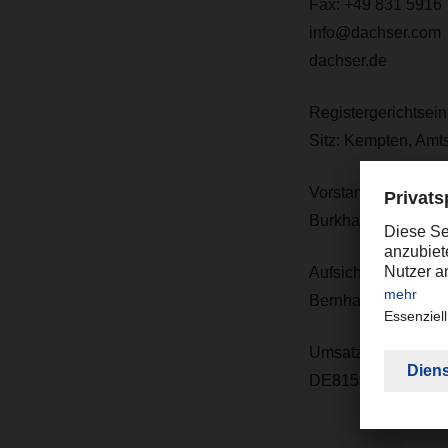
Fax: +49 831 5916
info@dachser.com
dachser.de
Registergerichtsein
Sitz: Kempten, Am
Vorstand:
Burkhard Eling (Vo
Aufsichtsratsvorsit
Bernhard Simon
Umsatzsteueridenti
DE815512007