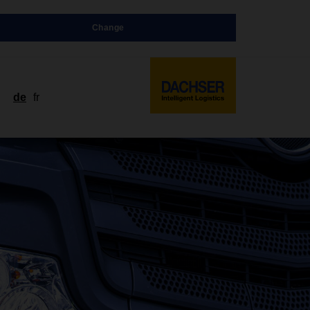
Change
de
fr