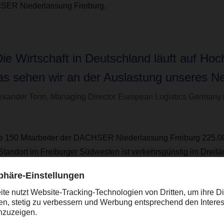
ER Niederlassung Freiburg.
Die Wirtschaft in Deutschland läuft auf Hoc
as sehen wir an der Auslastung unseres Ne
exander Tonn, Managing Director European Logistics Germa
ie 150 Mitarbeiter der DACHSER Niederlassung Freiburg 225.
Standort im Freiburger Südwesten ist verkehrsgünstig im Dreil
eich-Schweiz, direkt an der A5 gelegen. Die neue Anlage wird 
ngen schaffen und birgt auch Erweiterungsmöglichkeiten für di
ür den Neubau beläuft sich auf rund 22 Millionen Euro, es werd
ze entstehen.