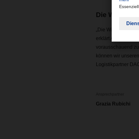
Die Wirtschaf
„Die Wirtschaft in 
erklärt Alexander 
vorausschauend zu h
können wir unseren 
Logistikpartner DA
Ansprechpartner
Grazia Rubichi