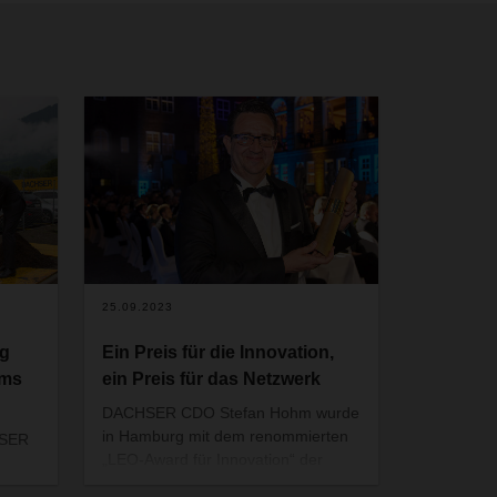
25.09.2023
ng
Ein Preis für die Innovation,
ums
ein Preis für das Netzwerk
DACHSER CDO Stefan Hohm wurde
in Hamburg mit dem renommierten
HSER
„LEO-Award für Innovation“ der
m
Logistik-Fachzeitung DVZ
trum