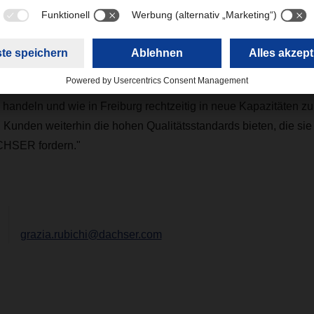
t in Deutschland
Deutschland läuft auf Hochtouren, das sehen wir an der Auslast
Tonn, Managing Director European Logistics Germany bei DACHS
andeln und wie in Freiburg rechtzeitig in neue Kapazitäten zu 
Kunden weiterhin die hohen Qualitätsstandards bieten, die sie
CHSER fordern."
grazia.rubichi@dachser.com