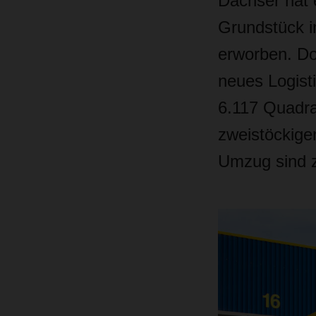
Dachser hat 
Grundstück i
erworben. Dor
neues Logist
6.117 Quadra
zweistöckige
Umzug sind z