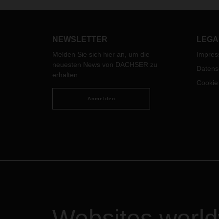
und d
und Seefracht traf. DACHSER
Gegen
Schweiz erwirtschaftete im
Nahen
Geschäftsjahr 2023 einen
Luft-
NEWSLETTER
LEGA
Nettoumsatz von 115,3 Millionen
Osten 
Schweizer Franken.
Melden Sie sich hier an, um die
Impre
neuesten News von DACHSER zu
Datens
erhalten.
Cookie
Anmelden
Websites worl