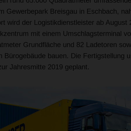
ein rund 65.000 Quadratmeter umfassend
m Gewerbepark Breisgau in Eschbach, nah
t wird der Logistikdienstleister ab August 
ikzentrum mit einem Umschlagsterminal v
tmeter Grundfläche und 82 Ladetoren sow
n Bürogebäude bauen. Die Fertigstellung u
ur Jahresmitte 2019 geplant.