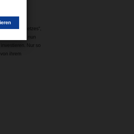
ung unseres Netzes“,
ER. „Es gilt nun
investieren. Nur so
 von ihrem