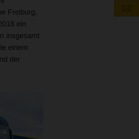
es
e Freiburg,
2018 ein
on insgesamt
ie einem
nd der