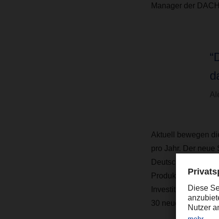
Manager der DACHS
“
d
Al
Aktuell bewegen d
pro Jahr. Der neue 
Deutschland-Frankr
Produktionsbedingu
Investitionssumme f
30 neue Arbeitsplät