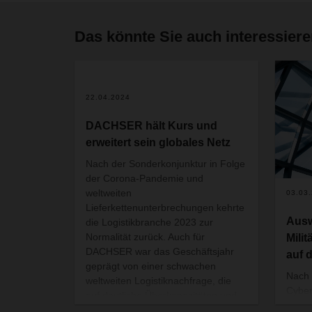
Das könnte Sie auch interessier
2
22.04.2024
DACHSER hält Kurs und
erweitert sein globales Netz
Nach der Sonderkonjunktur in Folge
der Corona-Pandemie und
weltweiten
03.03
Lieferkettenunterbrechungen kehrte
Ausw
die Logistikbranche 2023 zur
Normalität zurück. Auch für
Mili
DACHSER war das Geschäftsjahr
auf 
geprägt von einer schwachen
Nach 
weltweiten Logistiknachfrage, die
Cyber
auf deutliche Überkapazitäten und
gege
stark sinkende Raten in der Luft-