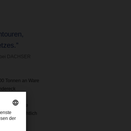
htouren,
tzes.”
ny bei DACHSER
000 Tonnen an Ware
ändereck
ideale
e Zukunft. Die
en voraussichtlich