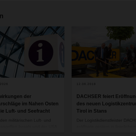
en
.2026
12.06.2018
irkungen der
DACHSER feiert Eröffnu
tärschläge im Nahen Osten
des neuen Logistikzentr
die Luft- und Seefracht
Tirol in Stans
den militärischen Luft- und
Der Logistikdienstleister DAC
angriffen Israels und der USA
eröffnete gestern in feierliche
n den Iran am Wochenende
Rahmen das neue Logistikzen