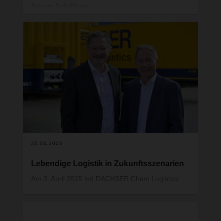
feiern Jubiläum
Seit 2015 verbindet die Montech AG und
DACHSER Schweiz eine erfolgreiche
Partnerschaft, die auf gemeinsamen Werten wie
hoher Servicequalität, Verlässlichkeit und einem
tiefen Verständnis für effiziente Logistikprozesse
basiert. Anlässlich des 10-jährigen Jubiläums
wurde ein Jubiläums-Frühstück veranstaltet.
25.04.2025
Lebendige Logistik in Zukunftsszenarien
Am 3. April 2025 lud DACHSER Chem Logistics
zum Webinar «Chemielogistik in Bewegung».
Dabei brachten Prof. Dr. Christian Kille, Professor
für Handelslogistik und Operations Management
an der Technischen Hochschule Würzburg-