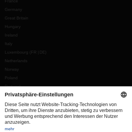
France
Germany
Great Britain
Hungary
Ireland
Italy
Luxembourg
(
FR
DE
)
Netherlands
Norway
Poland
Portugal
Romania
Slovakia
Spain
Sweden
Switzerland
(
DE
FR
)