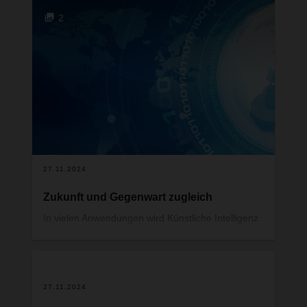
verschärfende Klimakrise aber auch
2
bahnbrechende technologische Entwicklungen in
der Digitalisierung und künstlichen Intelligenz. All
das macht planvolles Handeln mit Weitblick
schwieriger und zugleich notwendiger denn je.
27.11.2024
Zukunft und Gegenwart zugleich
In vielen Anwendungen wird Künstliche Intelligenz
schon heute genutzt. Aktuell arbeiten Forscher
und Entwickler intensiv an der verbesserten
Nutzung der Foundation-Modelle.
27.11.2024