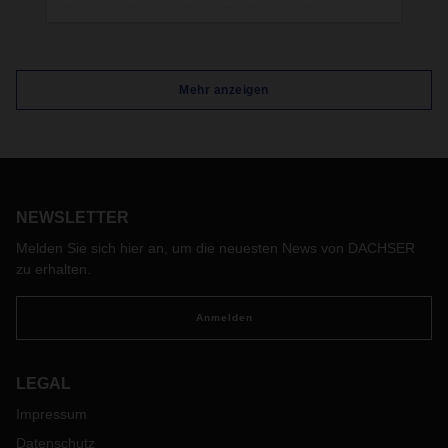
Maschine Seite an Seite. Die flexiblen Cobots
gehen den Mitarbeitenden zur Hand und entlasten
sie bei sich wiederholenden und eintönigen
Tätigkeiten. Das Miteinander bewährt sich.
Mehr anzeigen
NEWSLETTER
Melden Sie sich hier an, um die neuesten News von DACHSER
zu erhalten.
Anmelden
LEGAL
Impressum
Datenschutz