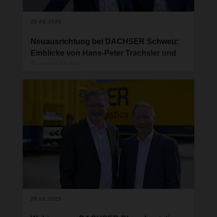
25.02.2025
Neuausrichtung bei DACHSER Schweiz:
Einblicke von Hans-Peter Trachsler und
Samuel Haller
Die DACHSER Spedition AG hat ihre
Führungsstruktur neu ausgerichtet. Hans-Peter
Trachsler, Managing Director der Schweizer
Landesgesellschaft, übernimmt die
Gesamtverantwortung für alle Geschäftsbereiche.
Samuel Haller, bisheriger Country Manager für Air
& Sea Logistics, bleibt dem Unternehmen erhalten
und wird sich künftig auf strategische Projekte
konzentrieren. Im Interview sprechen beide über
die Veränderungen, ihre Rollen und die Zukunft
der Logistikbranche.
28.01.2025