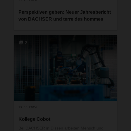
22.10.2024
Perspektiven geben: Neuer Jahresbericht
von DACHSER und terre des hommes
Seit bald zwanzig Jahren unterstützt DACHSER
das Kinderhilfswerk terre des hommes dabei,
benachteiligten Kindern und Jugendlichen neue
2
Chancen und Perspektiven zu geben. Einen
Überblick zu den weltweiten Projekten gibt der
neue Jahresbericht.
19.08.2024
Kollege Cobot
Bei DACHSER in Dissen arbeiten Mensch und