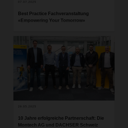
07.07.2025
Best Practice Fachveranstaltung
«Empowering Your Tomorrow»
Der Verband swiss export lädt am Freitag, 19.
September 2025 zur Fachveranstaltung
«Empowering Your Tomorrow – Teams,
Technologien, Transportlösungen» in den
Switzerland Innovation Park Zurich in Dübendorf
ein. Unterstützt wird das Event vom Main Partner
DACHSER Spedition AG. Die Zielgruppe sind
Fach- und Führungskräfte sowie
Entscheidungsträgerinnen und -träger aus
verschiedenen Branchen, die an modernen
Arbeitsmethoden, Technologien und
Transportlösungen interessiert sind.
26.05.2025
10 Jahre erfolgreiche Partnerschaft: Die
Montech AG und DACHSER Schweiz