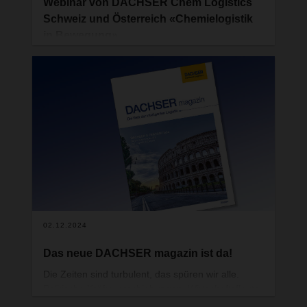
Webinar von DACHSER Chem Logistics
Schweiz und Österreich «Chemielogistik
in Bewegung»
Die Chemiebranche steht vor tiefgreifenden
Veränderungen. Geopolitische Unsicherheiten, die
Energiewende und der steigende Druck zur
Nachhaltigkeit fordern insbesondere in der Logistik
neue Strategien. Das Webinar „Chemielogistik in
Bewegung“ am 3. April 2025 um 15.00 Uhr stellt
die wichtigsten Erkenntnisse einer aktuellen Studie
zur Thematik vor, die in Zusammenarbeit mit
DACHSER Chem Logistics entstanden ist.
02.12.2024
Das neue DACHSER magazin ist da!
Die Zeiten sind turbulent, das spüren wir alle.
Politische Kräfteverschiebungen, Wirtschaftsflaute,
geopolitische Konfliktherde, die sich zunehmend