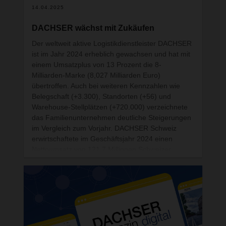
14.04.2025
Schweinfurt, und der freie Dozent Dr. Andreas
Backhaus aktuelle Veränderungen von
DACHSER wächst mit Zukäufen
Güterströmen und mögliche Zukunftsszenarien
auf den Punkt. Die teilnehmenden Entscheider aus
Der weltweit aktive Logistikdienstleister DACHSER
Einkauf, Logistik und Supply Chain Management
ist im Jahr 2024 erheblich gewachsen und hat mit
sowie Vertreter der Fachpresse erfuhren
einem Umsatzplus von 13 Prozent die 8-
insbesondere, wie sich in harten Zeiten mit State-
Milliarden-Marke (8,027 Milliarden Euro)
of-the-art-Chemielogistik die Wettbewerbsfähigkeit
übertroffen. Auch bei weiteren Kennzahlen wie
von Unternehmen stärken lässt.
Belegschaft (+3.300), Standorten (+56) und
Warehouse-Stellplätzen (+720.000) verzeichnete
das Familienunternehmen deutliche Steigerungen
im Vergleich zum Vorjahr. DACHSER Schweiz
erwirtschaftete im Geschäftsjahr 2024 einen
Nettoumsatz von 121,7 Millionen Schweizer
Franken (+5,5%).