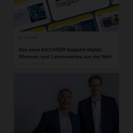
25.03.2025
Das neue DACHSER magazin digital:
Wissens- und Lesenswertes aus der Welt
der Logistik
Seit mehr als sechzig Jahren berichtet das
DACHSER magazin über die Welt der intelligenten
Logistik. Ziel ist es, unseren Kunden und
Mitarbeitenden weltweit die Strategien,
Innovationen und Dienstleistungen von DACHSER
näherbringen. Im Mittelpunkt stehen dabei immer
diejenigen, die das alles möglich machen: Die
Menschen im DACHSER Netzwerk.