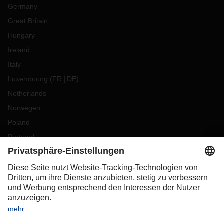
Germany
Great Britain
Hungary
Ireland
Italy
Luxembourg
(
FR
DE
)
Netherlands
Norwegen
Poland
Portugal
Romania
Slovakia
Spain
Sweden
Switzerland
(
DE
FR
)