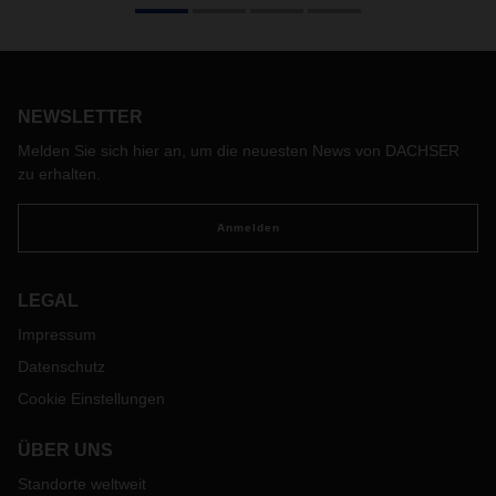
gewachsen und stets kam es darauf an, die richtigen
Puzzleteile an der passenden Stelle zu platzieren und so
das Gesamtbild zu vervollständigen.
NEWSLETTER
Melden Sie sich hier an, um die neuesten News von DACHSER
zu erhalten.
Anmelden
LEGAL
Impressum
Datenschutz
Cookie Einstellungen
ÜBER UNS
Standorte weltweit