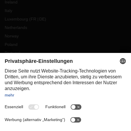
Ireland
Italy
Luxembourg
(
FR
DE
)
Netherlands
Norway
Poland
Portugal
Romania
Slovakia
Spain
Sweden
Switzerland
(
DE
FR
)
Turkey
OCEANIA
Australia