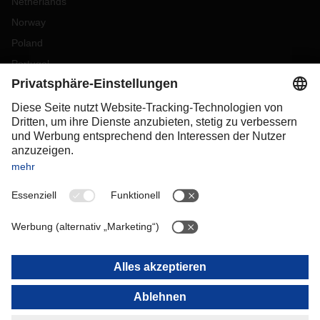
Netherlands
Norway
Poland
Portugal
Romania
Slovakia
Spain
Sweden
Switzerland
(
DE
FR
)
Turkey
OCEANIA
Australia
New Zealand