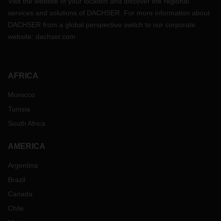
Visit the website of your location and discover the regional
services and solutions of DACHSER. For more information about
DACHSER from a global perspective switch to our corporate
website:
dachser.com
AFRICA
Morocco
Tunisia
South Africa
AMERICA
Argentina
Brazil
Canada
Chile