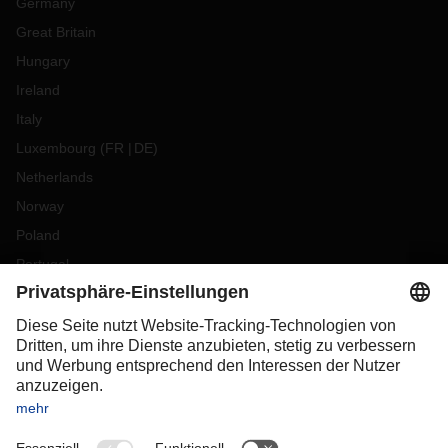
Germany
Great Britain
Hungary
Ireland
Italy
Luxembourg
(
FR
DE
)
Netherlands
Norway
Poland
Portugal
Romania
Slovakia
Spain
Sweden
Switzerland
(
DE
FR
)
Turkey