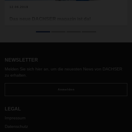
12.06.2019
Das neue DACHSER magazin ist da!
Ohne die Menschen in Büro, im Lkw, in der Umschlaghalle
und im Warehouse geht in der Logistik gar nichts.
NEWSLETTER
Melden Sie sich hier an, um die neuesten News von DACHSER
zu erhalten.
Anmelden
LEGAL
Impressum
Datenschutz