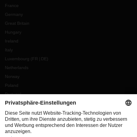
France
Germany
Great Britain
Hungary
Ireland
Italy
Luxembourg
(
FR
DE
)
Netherlands
Norway
Poland
Portugal
Romania
Slovakia
Spain
Sweden