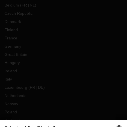
Belgium
(
FR
NL
)
Czech Republic
Denmark
Finland
France
Germany
Great Britain
Hungary
Ireland
Italy
Luxembourg
(
FR
DE
)
Netherlands
Norway
Poland
Portugal