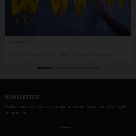
25.09.2023
Kleine und grosse Erfolge: Jahresbericht zur
Zusammenarbeit mit terre des hommes
Die Lebensumstände und Bildungschancen von
benachteiligten Kindern und Jugendlichen zu verbessern –
mit diesem übergreifenden Ziel unterstützt DACHSER
bereits seit 2005 das Kinderhilfswerk terre des hommes. Der
NEWSLETTER
Jahresbericht 2022 gibt einen Überblick über die weltweiten
Projekte und deren konkrete Erfolge.
Melden Sie sich hier an, um die neuesten News von DACHSER
zu erhalten.
Anmelden