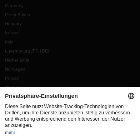
Germany
Great Britain
Hungary
Ireland
Italy
Luxembourg
(
FR
DE
)
Netherlands
Norwegen
Poland
Portugal
Romania
Slovakia
Spain
Sweden
Switzerland
(
DE
FR
)