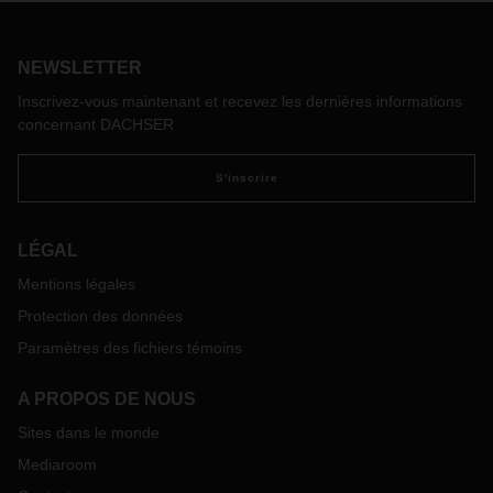
2024, et a distingué DACHSER Suisse dans la catégorie
« Grandes entreprises de 250 à 999 employés ».
NEWSLETTER
Inscrivez-vous maintenant et recevez les dernières informations
concernant DACHSER
S'inscrire
LÉGAL
Mentions légales
Protection des données
Paramètres des fichiers témoins
A PROPOS DE NOUS
Sites dans le monde
Mediaroom