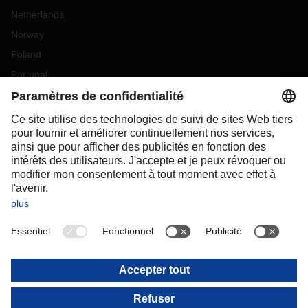
Netherlands
Norway
Poland
Portugal
Romania
Slovakia
Spain
Sweden
Switzerland
(
DE
FR
)
Turkey
OCEANIA
Australia
New Zealand