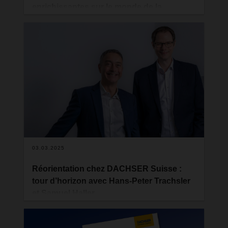
enrichissantes sur le monde de la
logistique
Depuis plus de soixante ans, le magazine
DACHSER vous informe sur le monde de la
logistique intelligente. Son objectif : permettre à
notre clientèle, mais aussi à l’ensemble de nos
collaboratrices et collaborateurs du monde entier
de mieux comprendre les stratégies, innovations
et services de DACHSER. Au cœur de cette
démarche : les personnes qui rendent tout cela
possible au sein du réseau DACHSER.
03.03.2025
Réorientation chez DACHSER Suisse :
tour d’horizon avec Hans-Peter Trachsler
et Samuel Haller
DACHSER Spedition SA a réorganisé sa structure
de direction. Hans-Peter Trachsler, Managing