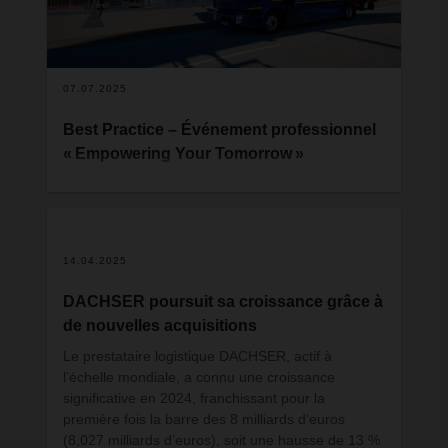
07.07.2025
Best Practice – Événement professionnel
« Empowering Your Tomorrow »
L’association swiss export organisera, le vendredi
19 septembre 2025, un événement professionnel
intitulé « Empowering Your Tomorrow – Équipes,
technologies, solutions de transport » au
14.04.2025
Switzerland Innovation Park Zurich à Dübendorf.
L’événement est soutenu par son partenaire
DACHSER poursuit sa croissance grâce à
principal, DACHSER Spedition AG. Le public cible
de nouvelles acquisitions
comprend des spécialistes, cadres et
décideuses/décideurs issus de divers secteurs
Le prestataire logistique DACHSER, actif à
d’activité, intéressés par les méthodes de travail
l’échelle mondiale, a connu une croissance
modernes, les technologies innovantes et les
significative en 2024, franchissant pour la
solutions de transport intelligentes.
première fois la barre des 8 milliards d’euros
(8,027 milliards d’euros), soit une hausse de 13 %