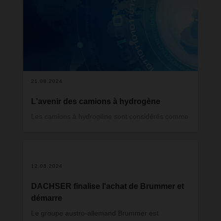
21.08.2024
L'avenir des camions à hydrogène
Les camions à hydrogène sont considérés comme
une alternative prometteuse pour le transport
routier de marchandises sans émissions.
Cependant, avant qu'ils puissent être déployés en
grand nombre, plusieurs questions technologiques
12.08.2024
et économiques doivent encore être résolues.
DACHSER finalise l'achat de Brummer et
démarre
Le groupe austro-allemand Brummer est