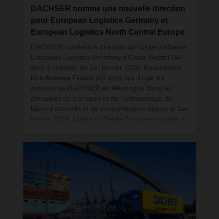
DACHSER nomme une nouvelle direction
pour European Logistics Germany et
European Logistics North Central Europe
DACHSER confiera la direction de l’unité d’affaires
European Logistics Germany à Claus Wetzel (44
ans) à compter du 1er janvier 2026. Il succédera
ici à Andreas Fritsch (63 ans), qui dirige les
activités de DACHSER en Allemagne dans les
domaines du transport et de l’entreposage de
biens industriels et de consommation depuis le 1er
janvier 2023. L’unité d’affaires European Logistics
North Central Europe sera quant à elle dirigée, à
partir du 1er janvier 2026, par Florian Zehetleitner
(46 ans), qui reprendra le flambeau de Wolfgang
Reinel (62 ans), en poste depuis 2014.