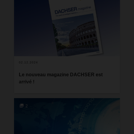
Director de la filiale suisse, assume désormais la
responsabilité globale de tous les secteurs
d’activité. Samuel Haller, ancien Country Manager
pour Air & Sea Logistics, reste au sein de
l’entreprise et se concentrera à l’avenir sur des
projets stratégiques. Dans cet entretien, ils parlent
des changements à venir, de leurs rôles et de
l’avenir du secteur de la logistique.
02.12.2024
Le nouveau magazine DACHSER est
arrivé !
Les temps sont agités, et nous le ressentons tous
: changements politiques, ralentissement
économique, conflits géopolitiques, aggravation de
2
la crise climatique, mais aussi avancées
technologiques dans la numérisation et
l’intelligence artificielle. Ces bouleversements
rendent l’action planifiée plus complexe, mais