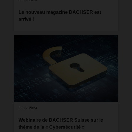
05.08.2024
Le nouveau magazine DACHSER est
arrivé !
Pour faire des affaires dans la durée, il faut savoir
s’adapter aux nouveaux défis de manière flexible
et rapide et constamment démontrer sa capacité
d’adaptation. Vous découvrirez comment
DACHSER y parvient en permanence dans la
nouvelle édition de notre magazine.
22.07.2024
Webinaire de DACHSER Suisse sur le
thème de la « Cybersécurité »