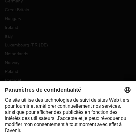
Germany
Great Britain
Hungary
Ireland
Italy
Luxembourg
(
FR
DE
)
Netherlands
Norway
Poland
Portugal
Romania
Slovakia
Spain
Sweden
Switzerland
(
DE
FR
)
Turkey