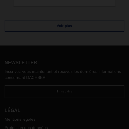
Le 11 septembre, des spécialistes de l’industrie,
du commerce et de la logistique suisses se
réuniront pour un webinaire de DACHSER Suisse
sur le thème de la « cybersécurité ». Les
Voir plus
webinaires de DACHSER Suisse proposent des
conférences de haut niveau et montrent des
moyens d’améliorer les processus logistiques
dans un environnement exigeant. Le 11
septembre, nous aborderons les risques actuels
liés à la sécurité des données et les moyens de
NEWSLETTER
les limiter dans les entreprises suisses.
Inscrivez-vous maintenant et recevez les dernières informations
concernant DACHSER
S'inscrire
LÉGAL
Mentions légales
Protection des données