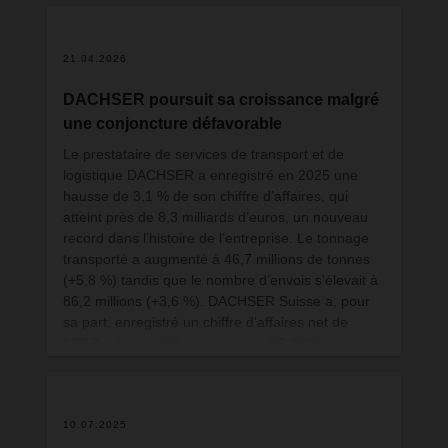
21.04.2026
DACHSER poursuit sa croissance malgré
une conjoncture défavorable
Le prestataire de services de transport et de
logistique DACHSER a enregistré en 2025 une
hausse de 3,1 % de son chiffre d’affaires, qui
atteint près de 8,3 milliards d’euros, un nouveau
record dans l’histoire de l’entreprise. Le tonnage
transporté a augmenté à 46,7 millions de tonnes
(+5,8 %) tandis que le nombre d’envois s’élevait à
86,2 millions (+3,6 %). DACHSER Suisse a, pour
sa part, enregistré un chiffre d’affaires net de
120,7 millions de francs suisses (-0,8 %) sur
l’exercice 2025.
10.07.2025