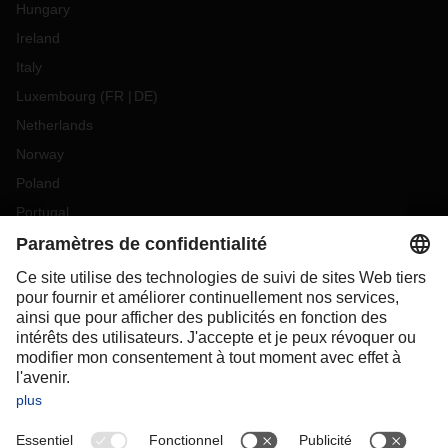
Hungary
Ireland
Italy
Luxembourg
(
FR
DE
)
Netherlands
Norway
Poland
Portugal
Romania
Slovakia
Spain
Sweden
Switzerland
(
DE
FR
)
Turkey
OCEANIA