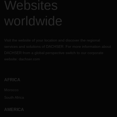
Websites
rénovation complète des voies de circulation, le revêtement
du tunnel, ainsi que son système de drainage seront
également remplacés.
worldwide
Les transports au départ et vers le Tyrol et le Vorarlberg
sont donc susceptibles de subir des retards entre avril et
octobre 2023. Si vous avez des questions, n'hésitez pas à
contacter votre personne de contact chez DACHSER.
Visit the website of your location and discover the regional
services and solutions of DACHSER. For more information about
DACHSER from a global perspective switch to our corporate
website:
dachser.com
AFRICA
Morocco
South Africa
AMERICA