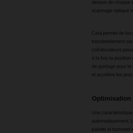
dessus de chaque env
scannage optique in
Cela permet de loca
transbordement souve
collaborateurs peuv
à la fois la positio
de guidage pour le t
et accélère les pro
Optimisation 
Une caractéristique
automatiquement. L
palette et transmet 