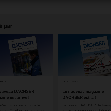
é par
.2021
14.10.2019
nouveau DACHSER
Le nouveau magazine
zine est arrivé !
DACHSER est là !
 n'est plus constant que le
Le réseau DACHSER de transp
ement" - Alors que le monde
terrestre européen s'est dével