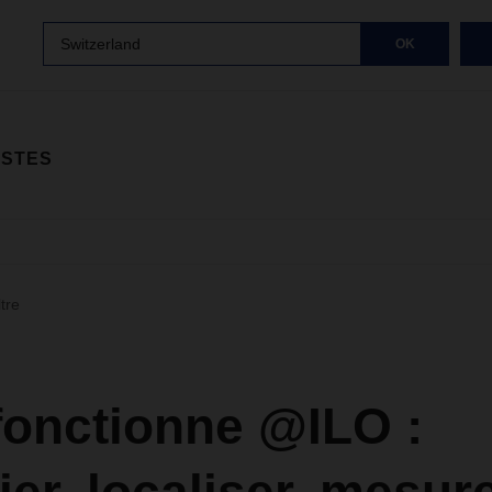
Switzerland
OK
ISTES
ltre
fonctionne @ILO :