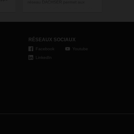
réseau DACHSER permet aux
clients de bénéficier de normes de
pièce
qualité uniformes.
de
le.
RÉSEAUX SOCIAUX
Facebook
Youtube
LinkedIn