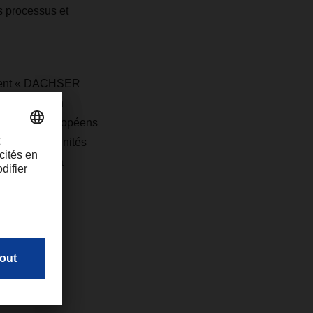
s processus et
ement « DACHSER
n de mettre en
bordement européens
t aux opportunités
ui renforce la