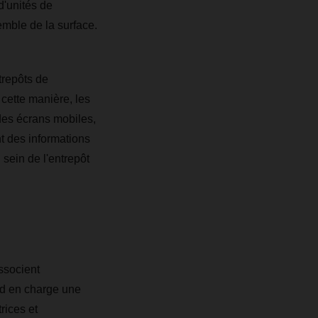
d'unités de
emble de la surface.
trepôts de
 cette manière, les
des écrans mobiles,
nt des informations
 sein de l'entrepôt
ssocient
d en charge une
rices et