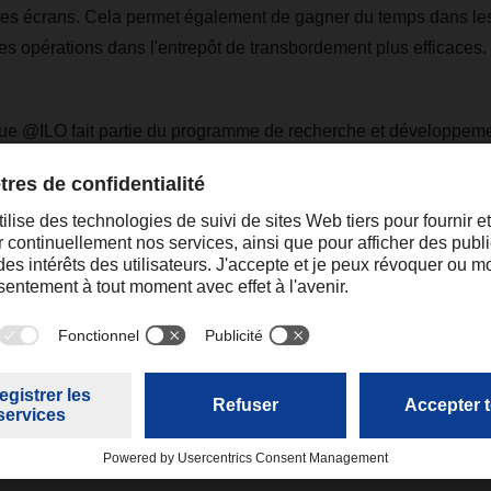
 des écrans. Cela permet également de gagner du temps dans le
les opérations dans l'entrepôt de transbordement plus efficaces.
ue @ILO fait partie du programme de recherche et développ
ans ce cadre, le prestataire de services logistiques a l'intentio
gies et des processus innovants dans ses terminaux de trans
rs des prochaines années. L'objectif est de répondre aux défis e
t de la durabilité en développant des innovations internes, ce q
treprise familiale.
al
sandra.pereiraleal@dachser.com