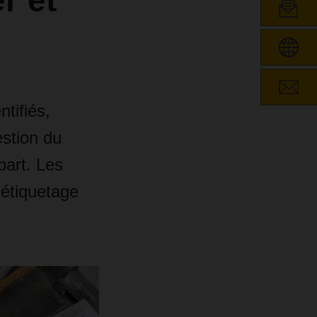
r et
tifiés,
estion du
part. Les
'étiquetage