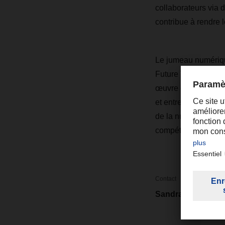
collaborateurs via
contribue à rendre 
Le jumeau numériq
Future Terminal ». D
œuvre des technolo
et entrepôts au cou
de la numérisation e
compétitivité de l'en
Contact
Sandra Pereira Le