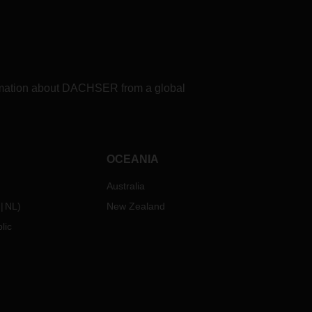
formation about DACHSER from a global
OCEANIA
Australia
NL
)
New Zealand
lic