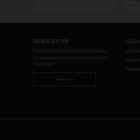
tourne
rythm
du c
accro
domai
dern
NEWSLETTER
LÉGA
magaz
Inscrivez-vous maintenant et recevez
Mentio
que n
les dernières informations concernant
mette
Protec
DACHSER
aux p
Paramèt
l'aven
S'inscrire