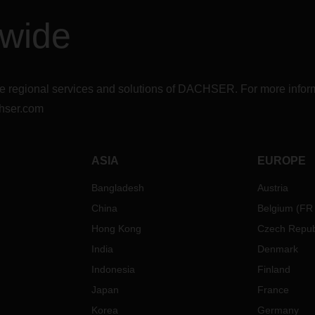
dwide
r the regional services and solutions of DACHSER. For more in
hser.com
ASIA
EUROPE
Bangladesh
Austria
China
Belgium
(
FR
Hong Kong
Czech Repub
India
Denmark
Indonesia
Finland
Japan
France
Korea
Germany