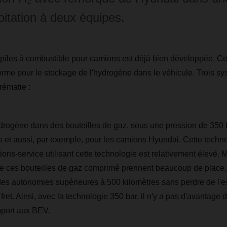
oitation à deux équipes.
 piles à combustible pour camions est déjà bien développée. C
orme pour le stockage de l'hydrogène dans le véhicule. Trois sy
rématie :
drogène dans des bouteilles de gaz, sous une pression de 350 b
s et aussi, par exemple, pour les camions Hyundai. Cette techn
ions-service utilisant cette technologie est relativement élevé. 
e ces bouteilles de gaz comprimé prennent beaucoup de place, d
re des autonomies supérieures à 500 kilomètres sans perdre de l'
ret. Ainsi, avec la technologie 350 bar, il n'y a pas d'avantage 
pport aux BEV.