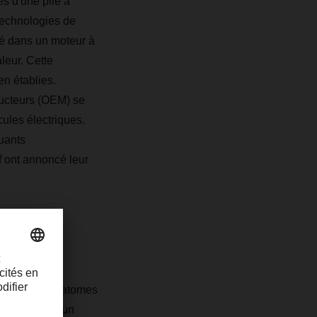
s d'une pile à
technologies de
mé dans un moteur à
leur. Cette
n établies.
ructeurs (OEM) se
cules électriques.
uants
 ont annoncé leur
 de la pile à
 électron aux atomes
rectement par un