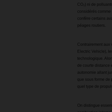
CO₂) ni de polluant
considérés comme de
confère certains av
péages routiers.
Contrairement aux v
Electric Vehicle), 
technologique. Alor
de courte distance 
autonomie allant ju
que sous forme de pr
quel type de propuls
On distingue essen