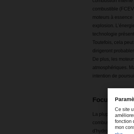
combustion interne 
combustible (FCEV -
moteurs à essence o
explosion. L'énergi
technologie présent
Toutefois, cela peu
dirigeront probable
De plus, les moteur
atmosphériques. Ma
intention de pours
Focus sur la 
La plupart des grand
combustible pour l'
d'hydrogène, ce qui 