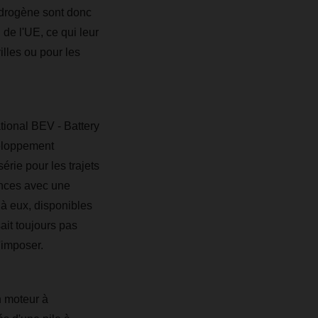
ydrogène sont donc
de l'UE, ce qui leur
lles ou pour les
tional BEV - Battery
veloppement
rie pour les trajets
ances avec une
 à eux, disponibles
ait toujours pas
'imposer.
n moteur à