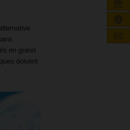
lternative
sans
yés en grand
ques doivent