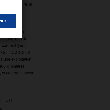
de l'air aspiré, la
oduits. Les
e un rendement
lvo et Iveco
t ont déjà mis en
vec un réseau de
ud-coréen Hyundai
uel Cell. DACHSER
s une exploitation
00 kilomètres,
, et ceci sans aucun
an un
e