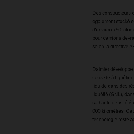
Des constructeurs 
également stocké so
d'environ 750 kilom
pour camions devrait
selon la directive A
Daimler développe 
consiste à liquéfie
liquide dans des rés
liquéfié (GNL), dans
sa haute densité én
000 kilomètres. Cep
technologie reste ac