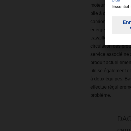
moteur électrique, s
pile à combustible 
camions FCEV repose
énergétique supérie
travaillent notammen
circulation des pr
service associé ne 
produit actuelleme
utilise également 
à deux équipes. Ba
effectue régulièrem
problème.
DACH
cam