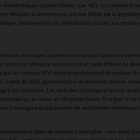
s atmosphériques (oxydes d'azote, suie, etc.). Les camions à h
s véhicules à zéro émission, tels que définis par la législation 
antages, notamment en cas d'interdictions d'accès aux centres-vi
éhicules électriques à batterie (connus sous l'acronyme interna
les camions à hydrogène sont encore à un stade différent de dé
s que les camions BEV seront progressivement disponibles de sé
et, à partir de 2025, également pour les transports longues dist
squ'à 500 kilomètres. Les véhicules à hydrogène ne sont, quant
ototypes ou, au mieux, en très petites séries. À ce jour, on ne s
ion à hydrogène et quel procédé de ravitaillement finiront par s
tiellement deux types de camions à hydrogène : ceux dotés d'u