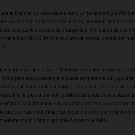
comme Daimler ou Iveco misent donc sur la technologie 700 bar
us haute pression dans des bouteilles, permet d'atteindre des
ètres sans perte d'espace de chargement. Un réseau de station
 voir le jour d'ici 2030 dans le cadre du réseau central des aut
FIR.
la technologie de stockage d'hydrogène la plus ambitieuse. Ce
r l'hydrogène sous pression et à basse température (LH₂) pour le
ervoirs spéciaux. Cette technique est similaire à celle utilisée p
 laquelle, le gaz naturel est liquéfié sous pression et à basse 
ergétique, la technologie LH₂ pourrait permettre aux camions de
endant, en raison de l'important besoin en énergie pour liquéfie
tuellement loin d'être disponible à grande échelle.