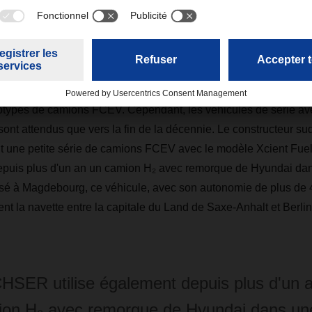
oit stockée dans une batterie tampon. En réaction avec l'oxygène 
produit de la vapeur d'eau (H₂O) et de la chaleur comme sous-pr
nt sur des plateformes électriques, et cette technologie offr
ur à celui des moteurs H₂-ICE comparables. Daimler Trucks, Vo
t sur de tels concepts de camions pour les tracteurs routiers, e
ototypes de camions FCEV. Cependant, les véhicules de série a
sont attendus que vers la fin de la décennie. Le constructeur s
nt une petite série de camions FCEV avec le modèle Xcient F
depuis plus d'un an un camion H₂ avec remorque de Hyundai dan
sé à Magdebourg, ce véhicule, avec son autonomie de plus de 4
ent la navette entre la capitale du Land de Saxe-Anhalt et Berlin
SER utilise également depuis plus d'un 
ion H₂ avec remorque de Hyundai dans un