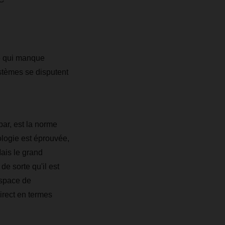
e qui manque
stèmes se disputent
ar, est la norme
ologie est éprouvée,
Mais le grand
e sorte qu'il est
espace de
direct en termes