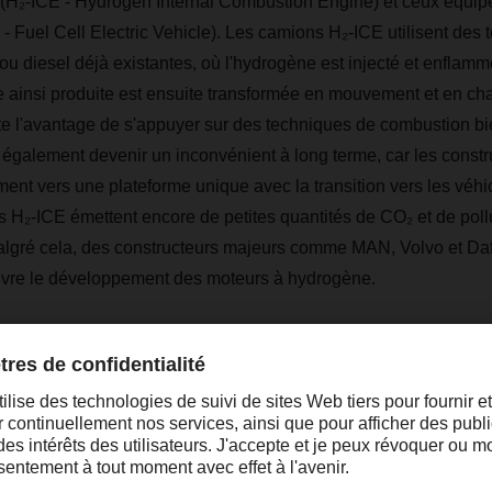
(H₂-ICE - Hydrogen Internal Combustion Engine) et ceux équipé
 Fuel Cell Electric Vehicle). Les camions H₂-ICE utilisent des 
u diesel déjà existantes, où l'hydrogène est injecté et enflam
e ainsi produite est ensuite transformée en mouvement et en cha
e l'avantage de s'appuyer sur des techniques de combustion bie
t également devenir un inconvénient à long terme, car les const
ment vers une plateforme unique avec la transition vers les véhi
s H₂-ICE émettent encore de petites quantités de CO₂ et de poll
lgré cela, des constructeurs majeurs comme MAN, Volvo et Daf
uivre le développement des moteurs à hydrogène.
pile à combustible
s constructeurs de véhicules de transport misent sur l'utilisation
hydrogène. Dans ce système, une réaction catalytique retire un
produit de l'électricité. Cette électricité est soit consommée di