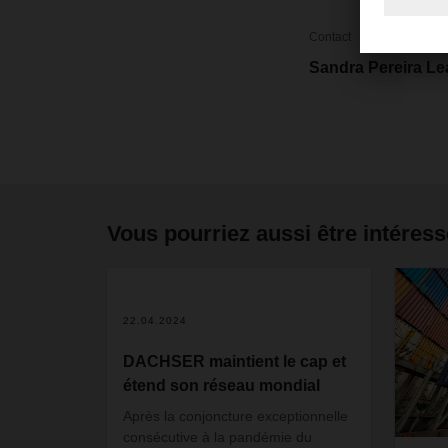
Contact
Sandra Pereira Le
Vous pourriez aussi être intéress
2
22.04.2024
DACHSER maintient le cap et
étend son réseau mondial
Après la conjoncture exceptionnelle
consécutive à la pandémie du