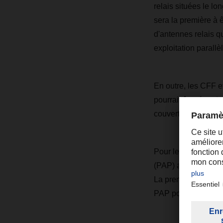
relais situées le lo
sera la première à ê
d'antennes relais qu
exploitation parall
En outre, les CFF e
pourrait être étendue
couverture mobile po
Pour le tronçon en
(PAP) auprès de l'Of
La première PAV po
PAP pour le tronço