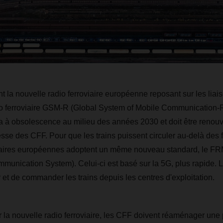
t la nouvelle radio ferroviaire européenne reposant sur les liais
io ferroviaire GSM-R (Global System of Mobile Communication-R
a à obsolescence au milieu des années 2030 et doit être renouve
e des CFF. Pour que les trains puissent circuler au-delà des fr
aires européennes adoptent un même nouveau standard, le F
unication System). Celui-ci est basé sur la 5G, plus rapide. La
 et de commander les trains depuis les centres d'exploitation.
er la nouvelle radio ferroviaire, les CFF doivent réaménager une