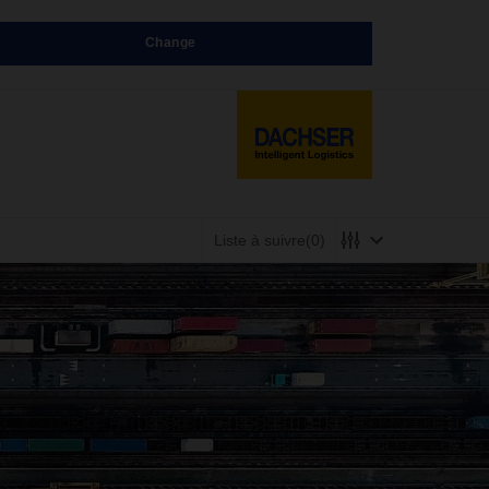
Change
Liste à suivre
(0)