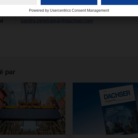
al
sandra.pereiraleal@dachser.com
é par