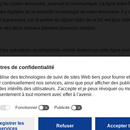
ng du couloir ferroviaire, poursuit le communiqué. La ligne entr
tre équipée de la nouvelle technologie de radio ferroviaire. Il y 
'auparavant, car la portée du signal radio de la 5G est plus faibl
èle des deux réseaux pendant plusieurs années.
t les opérateurs de téléphonie mobile testent sur cette ligne une
 à l'avenir à d'autres lignes. En plus de la radio ferroviaire, il s'
ur les offres de service des chemins de fer et pour les clients.
tre Berne et Thoune, les CFF passent par deux procédures d'ap
fice fédéral des transports qui agit comme autorité de délivranc
ur le tronçon entre Rubigen (BE) et Thoune a été déposée fin 
n entre Berne et Allmendingen (BE) suivra prochainement.