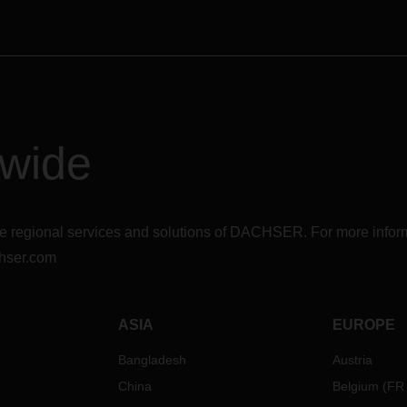
dwide
r the regional services and solutions of DACHSER. For more in
hser.com
ASIA
EUROPE
Bangladesh
Austria
China
Belgium
(
FR