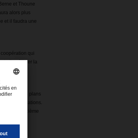
e Berne et Thoune
aura alors plus
e et il faudra une
 coopération qui
agit d'améliorer la
probation des plans
e des autorisations.
2023. La deuxième