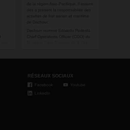
de la région Asie-Pacifique, il assure
dès à présent la responsabilité des
activités de fret aérien et maritime
de Dachser.
Dachser nomme Edoardo Podestá
Chief Operations Officer (COO) du
O
Business Field Dachser Air & Sea
 pris
Logistics. Edoardo Podestá
nvier
remplace ainsi Jochen Müller, qui
 du
occupait jusqu'ici cette fonction.
us
 à la
RÉSEAUX SOCIAUX
Facebook
Youtube
LinkedIn