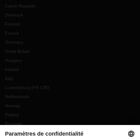
Czech Republic
Denmark
Finland
France
Germany
Great Britain
Hungary
Ireland
Italy
Luxembourg
(
FR
DE
)
Netherlands
Norway
Poland
Portugal
Romania