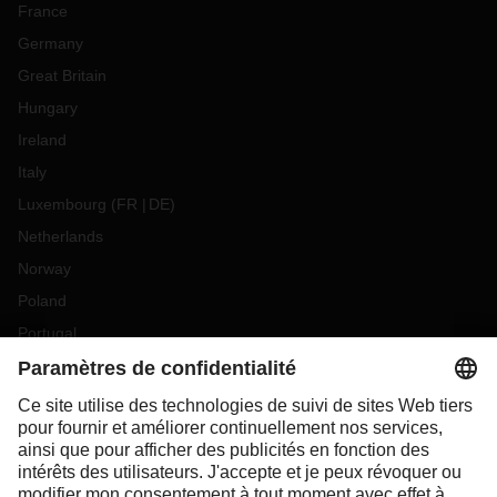
France
Germany
Great Britain
Hungary
Ireland
Italy
Luxembourg
(
FR
DE
)
Netherlands
Norway
Poland
Portugal
Romania
Slovakia
Spain
Sweden
Switzerland
(
DE
FR
)