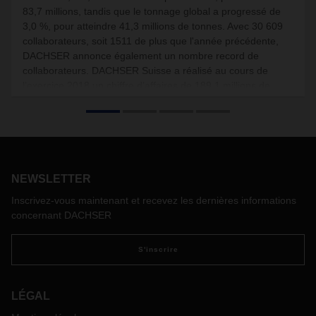
83,7 millions, tandis que le tonnage global a progressé de
3,0 %, pour atteindre 41,3 millions de tonnes. Avec 30 609
collaborateurs, soit 1511 de plus que l'année précédente,
DACHSER annonce également un nombre record de
collaborateurs. DACHSER Suisse a réalisé au cours de
l’exercice 2018 un chiffre d’affaires de 189,1 millions de
francs suisses (+8,5 %).
NEWSLETTER
Inscrivez-vous maintenant et recevez les dernières informations
concernant DACHSER
S'inscrire
LÉGAL