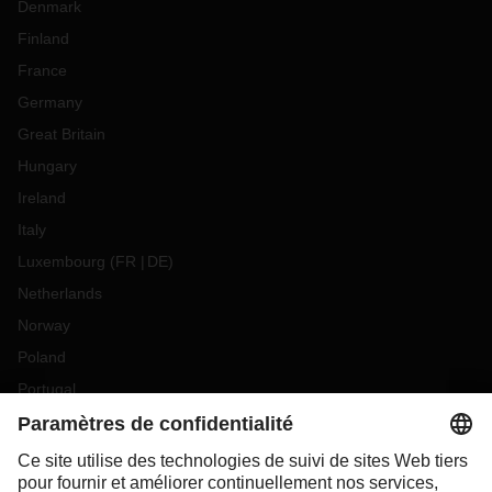
Denmark
Finland
France
Germany
Great Britain
Hungary
Ireland
Italy
Luxembourg
(
FR
DE
)
Netherlands
Norway
Poland
Portugal
Romania
Slovakia
Spain