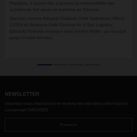
Pacifique, il assure dès à présent la responsabilité des
activités de fret aérien et maritime de Dachser.
Dachser nomme Edoardo Podestá Chief Operations Officer
(COO) du Business Field Dachser Air & Sea Logistics.
Edoardo Podestá remplace ainsi Jochen Müller, qui occupait
jusqu'ici cette fonction.
NEWSLETTER
Inscrivez-vous maintenant et recevez les dernières informations
concernant DACHSER
S'inscrire