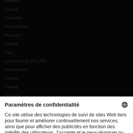
Finland
France
Germany
Great Britain
Hungary
Ireland
Italy
Luxembourg
(
FR
DE
)
Netherlands
Norway
Poland
Portugal
Romania
Slovakia
Spain
Sweden