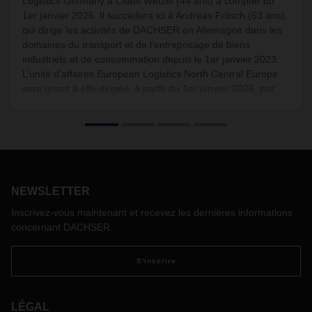
Logistics Germany à Claus Wetzel (44 ans) à compter du
1er janvier 2026. Il succédera ici à Andreas Fritsch (63 ans),
qui dirige les activités de DACHSER en Allemagne dans les
domaines du transport et de l’entreposage de biens
industriels et de consommation depuis le 1er janvier 2023.
L’unité d’affaires European Logistics North Central Europe
sera quant à elle dirigée, à partir du 1er janvier 2026, par
Florian Zehetleitner (46 ans), qui reprendra le flambeau de
Wolfgang Reinel (62 ans), en poste depuis 2014.
NEWSLETTER
Inscrivez-vous maintenant et recevez les dernières informations
concernant DACHSER
S'inscrire
LÉGAL