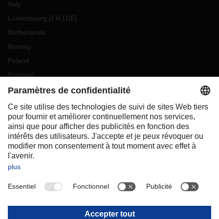
Italy
Luxembourg
(
FR
DE
)
Netherlands
Norway
Poland
Portugal
Romania
Slovakia
Spain
Sweden
Switzerland
(
DE
FR
)
Turkey
OCEANIA
Australia
New Zealand