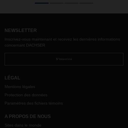
chercher une voie pour sortir de la crise du Brexit, le compte
à rebours jusqu’à la date limite continue de descendre
inéluctablement. C’est désormais au tour des entreprises de
se préparer en conséquence à toutes les éventualités. Un
thème clé: la douane.
NEWSLETTER
Inscrivez-vous maintenant et recevez les dernières informations
concernant DACHSER
S'inscrire
LÉGAL
Mentions légales
Protection des données
Paramètres des fichiers témoins
A PROPOS DE NOUS
Sites dans le monde