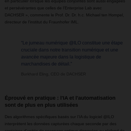
en particulier lorsque les équipes conjointes sont aussi engagées
et persévérantes que celles de l'Enterprise Lab avec
DACHSER », commente le Prof. Dr. Dr. h.c. Michael ten Hompel,
directeur de l'institut du Fraunhofer IML.
“Le jumeau numérique @ILO constitue une étape
cruciale dans notre transition numérique et une
avancée majeure dans la logistique de
marchandises de détail.”
Burkhard Eling, CEO de DACHSER
Éprouvé en pratique : l'IA et l'automatisation
sont de plus en plus utilisées
Des algorithmes spécifiques basés sur l'IA du logiciel @ILO
interprètent les données capturées chaque seconde par des
centaines d'unités de scannage optique disposées au plafond de