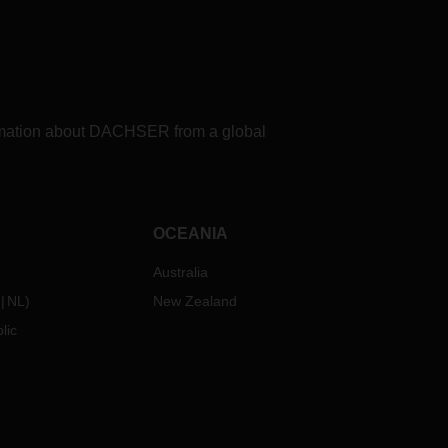
formation about DACHSER from a global
OCEANIA
Australia
NL
)
New Zealand
lic