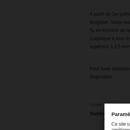
À partir du 1er juil
Belgique. Selon les
%, en fonction de l
s'applique à tous le
supérieur à 3,5 ton
Pour toute question
disposition.
Contact
Sandra Pereira Le