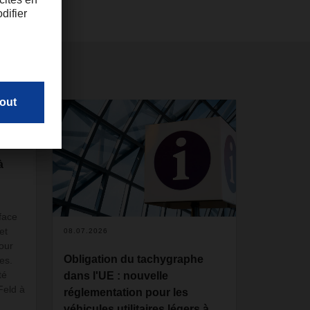
à
face
et
08.07.2026
our
Obligation du tachygraphe
es.
té
dans l'UE : nouvelle
Feld à
réglementation pour les
véhicules utilitaires légers à