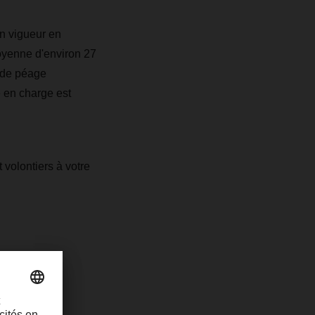
en vigueur en
moyenne d'environ 27
n de péage
é en charge est
 volontiers à votre