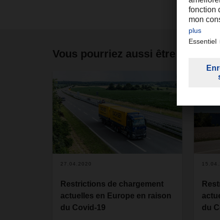
Vous pourriez aussi être intéress
27.04.2020
15.04
Restrictions de chargement
Rest
actuelles en Europe en raison
actu
du Covid-19
du C