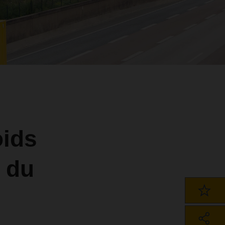
oids
r du