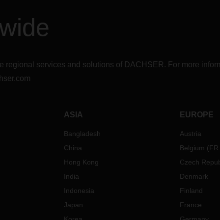
dwide
r the regional services and solutions of DACHSER. For more in
hser.com
ASIA
EUROPE
Bangladesh
Austria
China
Belgium
(
FR
Hong Kong
Czech Repub
India
Denmark
Indonesia
Finland
Japan
France
Korea
Germany