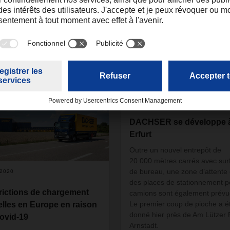
é par
12.05.2020
DACHSER se développe 
Erfurt
Outre un nouvel entrepôt de
20 000 mètres carrés avec sur
de bureau, une zone d’attente 
.2020
des places de stationnement p
rictions de chargement
camions sont également prévu
Le premier coup de pioche a é
elles en Europe en raison
donné hier près de Am Lützer 
ovid-19
Arnstadt.