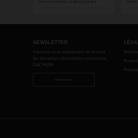
Vous trouverez ci-dessous les
Vous 
restrictions de chargement actuelles
restr
qui s'appliquent à l'Europe (voir
qui s'
document à télécharger). Les
docum
transports de denrées alimentaires
trans
et produits pharmaceutiques sont
et pr
exclus de ces restrictions.
exclus
NEWSLETTER
LÉGA
Inscrivez-vous maintenant et recevez
Mentio
les dernières informations concernant
Protec
DACHSER
Paramèt
S'inscrire