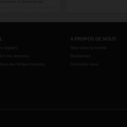
trouverez ci-dessous les
ictions de chargement actuelles
appliquent à l'Europe (voir
ent à télécharger). Les
ports de denrées alimentaires
oduits pharmaceutiques sont
 de ces restrictions.
L
A PROPOS DE NOUS
ns légales
Sites dans le monde
tion des données
Mediaroom
res des fichiers témoins
Contactez nous