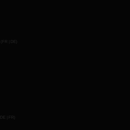
(
FR
DE
)
DE
FR
)