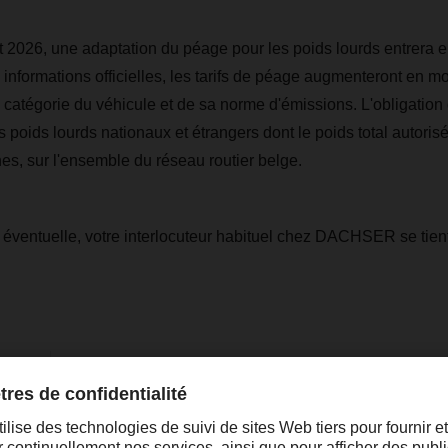
let 2026, une adaptation du péage pour les poids lourds entrera 
 informations officielles, les tarifs de péage augmenteront en 
a catégorie du véhicule et de sa norme d'émissions. L'obligatio
s poids lourds nationaux et étrangers dont le poids total autoris
nes, sur l'ensemble du réseau routier belge.
 éventuelle, votre interlocuteur habituel chez DACHSER se tient
al
sandra.pereiraleal@dachser.com