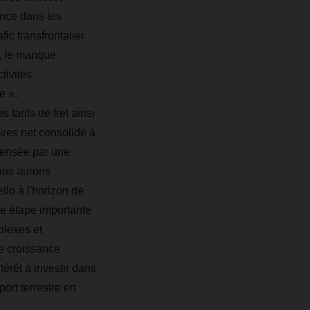
nce dans les
ic transfrontalier
, le manque
tivités
le ».
 tarifs de fret ainsi
aires net consolidé à
pensée par une
Nous aurons
llo à l'horizon de
e étape importante
plexes et
ne croissance
térêt à investir dans
port terrestre en