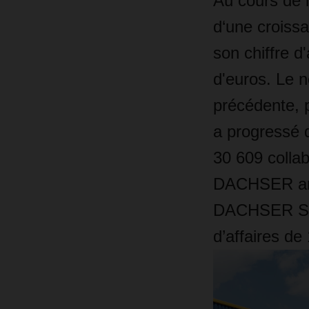
Au cours de 
d‘une croissa
son chiffre d
d'euros. Le 
précédente, p
a progressé d
30 609 collab
DACHSER ann
DACHSER Suis
d’affaires de