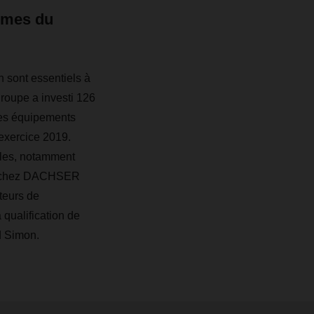
mmes du
 sont essentiels à
roupe a investi 126
 ses équipements
'exercice 2019.
les, notamment
res chez DACHSER
teurs de
 qualification de
rd Simon.