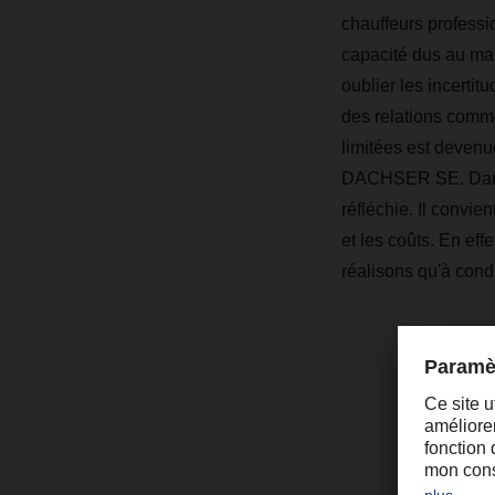
chauffeurs professi
capacité dus au ma
oublier les incertitu
des relations comme
limitées est deven
DACHSER SE. Dans c
réfléchie. Il convie
et les coûts. En eff
réalisons qu'à condi