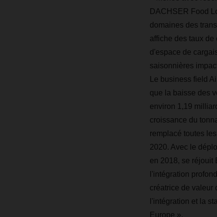
DACHSER Food Logis
domaines des transpo
affiche des taux de
d'espace de cargaiso
saisonnières impac
L
e business field Ai
que la baisse des vo
environ 1,19 millia
croissance du tonna
remplacé toutes les 
2020. Avec le dépl
en 2018, se réjouit 
l'intégration profo
créatrice de valeur 
l'intégration et la 
Europe ».