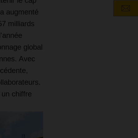
enir le cap
e a augmenté
57 milliards
l'année
tonnage global
onnes. Avec
écédente,
laborateurs.
un chiffre