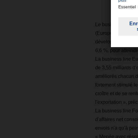
Le business field Ro
(European Logistics
développement dynam
6,6 %, pour atteindr
La business line Eur
de 3,55 milliards d
améliorés chacun de
fortement stimulé le
croître et de se re
l'exportation », pr
La business line Foo
d'affaires net cons
envois n'a qu'à pei
« Menée avec résolu