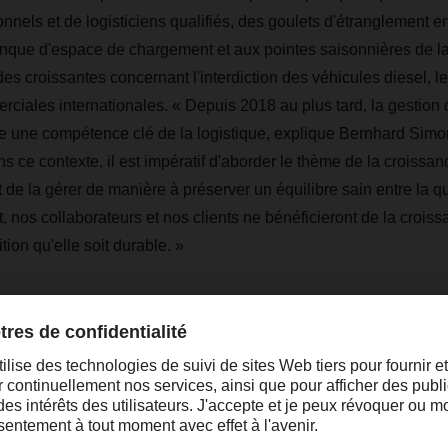
onnels et de logisticiens qualifiés, des goulets d'étranglement e
nque d'espace de chargement et aux pointes saisonnières de 
des croissantes concernant l'interdiction des véhicules diesel, le 
rciales internationales. « Depuis 2018 au plus tard, la gestion
ue une compétence clé de la logistique, explique Bernhard Sim
e contexte, il est impératif d'aborder le thème de la croissa
nt de la gérer de manière à préserver un équilibre sain entre la q
et, nos collaborateurs et nos clients ne bénéficieront de la croi
tion qu'elle soit durable. »
“Depuis 2018 au plus tard, l
de ressources limitées est 
une compétence clé de la lo
Bernhard Simon, CEO de DACHSER SE