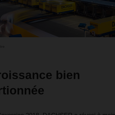
ltre
roissance bien
rtionnée