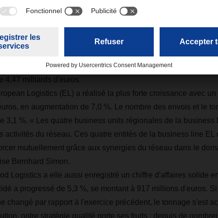
ad Logistics, qui englobe le transport et le stockage de biens in
) et de produits alimentaires (Food Logistics), a de nouveau c
ique, lequel s'est traduit par une hausse du chiffre d'affaires
e 4,47 milliards d'euros.
opean Logistics (EL) a réalisé la plus forte croissance avec un ch
'euros, en augmentation de 7,0 %. Le nombre des envois et le t
 3,1 %. « Les quatre business units régionales de la business l
s activités du réseau. Ces quatre entités de la business line EL
nforcer mutuellement grâce aux synergies du réseau dans le dom
écise Bernhard Simon.
d Logistics a elle aussi enregistré un chiffre d'affaires solide e
olidé a progressé de 5,3 %, se montant à 917 millions d'euros. S
ne changé par rapport à l'exercice précédent, le tonnage s'est a
tion, notre stratégie qualité porte ses fruits : depuis de nombr