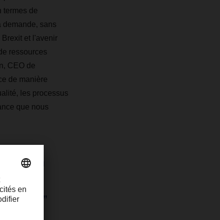
n termes de
la demande, sans
Brexit et l'avenir
 de ressources
on, CEO de
nce de manière
ualité, les processus
ssance que nous
a gestion
devenue
gistique.”