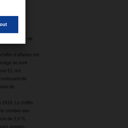
dustriels
onnu un
 net consolidé de
iffre d'affaires net
onnage se sont
ine EL ont
 continuent de
aine de
n 2018. Le chiffre
i le nombre des
ccru de 2,0 %.
euses années,