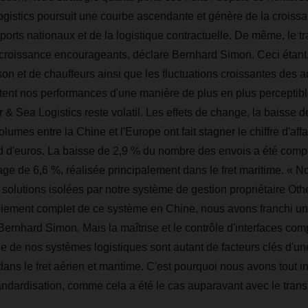
tics poursuit une courbe ascendante et génère de la croissa
rts nationaux et de la logistique contractuelle. De même, le traf
 croissance encourageants, déclare Bernhard Simon. Ceci étant
n et de chauffeurs ainsi que les fluctuations croissantes des ac
tent nos performances d'une manière de plus en plus perceptib
r & Sea Logistics reste volatil. Les effets de change, la baisse des
lumes entre la Chine et l'Europe ont fait stagner le chiffre d'aff
rd d'euros. La baisse de 2,9 % du nombre des envois a été com
ge de 6,6 %, réalisée principalement dans le fret maritime. « 
solutions isolées par notre système de gestion propriétaire Othe
oiement complet de ce système en Chine, nous avons franchi un
Bernhard Simon. Mais la maîtrise et le contrôle d'interfaces com
nde de nos systèmes logistiques sont autant de facteurs clés d'u
dans le fret aérien et maritime. C'est pourquoi nous avons tout in
standardisation, comme cela a été le cas auparavant avec le trans