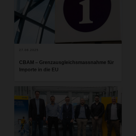
Logistikprozesse von DACHSER Schweiz.
27.06.2025
CBAM – Grenzausgleichsmassnahme für
Importe in die EU
Die EU hat letzte Woche die aktuellen Beschlüsse
zu den CBAM-Grenzausgleichsmassnahmen
veröffentlicht. Siehe hier der entsprechende Link:
CO2-Grenzausgleichssystem: Politische Einigung
senkt Verwaltungsaufwand – Europäische
Kommission
Dies bedeutet, dass Firmen in der EU und somit
auch Schweizer Unternehmen, die in der EU als
Anmelder/Importeur auftreten, keine CBAM-