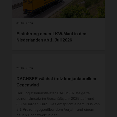
Ansprechpartner bei DACHSER gerne zur
Verfügung.
01.07.2026
Einführung neuer LKW-Maut in den
Niederlanden ab 1. Juli 2026
Ab dem 1. Juli 2026 führt die niederländische
Regierung eine kilometerabhängige LKW-Maut
(„Vrachtwagenheffing“) ein. Gleichzeitig wird die
bisherige Eurovignette abgeschafft.
21.04.2026
Die neue Regelung betrifft alle Fahrzeuge der
Kategorien N2 und N3 über 3,5 Tonnen,
DACHSER wächst trotz konjunkturellem
unabhängig vom Zulassungsland. Die Abrechnung
Gegenwind
erfolgt künftig pro gefahrenem Kilometer,
Der Logistikdienstleister DACHSER steigerte
basierend auf dem Fahrzeuggewicht sowie der
seinen Umsatz im Geschäftsjahr 2025 auf rund
jeweiligen CO₂-Emissionsklasse. Die Mautpflicht
8,3 Milliarden Euro. Das entspricht einem Plus von
wird auf nahezu allen niederländischen
3,1 Prozent gegenüber dem Vorjahr und einem
Autobahnen sowie auf ausgewählten Provinz -und
neuen Höchstwert in der
Gemeindestrassen gelten.