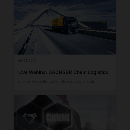
Gegenangriffen auf mehrere Orte im Nahen
Osten, ist der internationale Luft- und Seeverkehr
im Nahen Osten aktuell stark beeinträchtigt.
02.02.2026
Live-Webinar DACHSER Chem Logistics
Online-Vorstellung der Studie „Logistik als
Verkaufsargument in der chemischen Industrie –
Produkt und Service im Einklang: Innovative
Supply-Chain-Lösungen als Erfolgsfaktor und
Wettbewerbsvorteil“