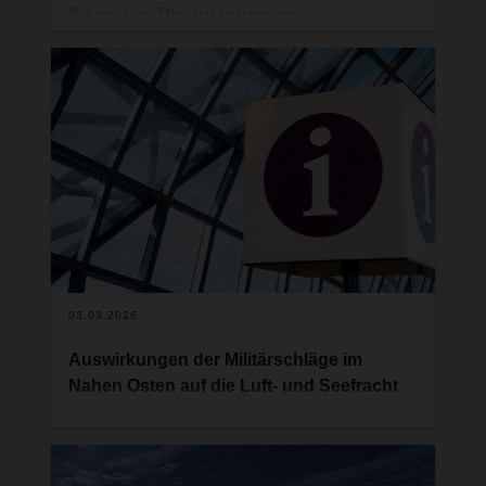
für weitere Produktgruppen
Die polnischen Behörden erweitern zum 17. März
2026 erneut die Vorgaben des elektronischen
Transportkontrollsystems SENT. Die Ausweitung
dieser Warenverkehrsauflage betrifft weitere
Produktgruppen und führt damit für alle
Prozessbeteiligten zu zusätzlichem
organisatorischem Aufwand im
grenzüberschreitenden Warenverkehr.
03.03.2026
Auswirkungen der Militärschläge im
Nahen Osten auf die Luft- und Seefracht
Nach den militärischen Luft- und Cyberangriffen
Israels und der USA gegen den Iran am
Wochenende und den darauffolgenden iranischen