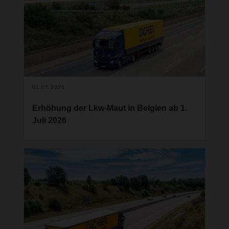
Gesamtgewicht von mehr als 2,5 Tonnen mit
einem intelligenten digitalen Tachographen
ausgestattet sein.
01.07.2026
Erhöhung der Lkw-Maut in Belgien ab 1.
Juli 2026
Ab 1. Juli 2026 tritt in Belgien eine Anpassung der
Lkw-Maut in Kraft. Gemäss offiziellen Angaben
erhöhen sich die Mauttarife je nach
Fahrzeugklasse und Emissionsstandard im
Durchschnitt um rund 27 %. Die Mautpflicht gilt für
alle in- und ausländischen Lkw ab einem
zulässigen Gesamtgewicht von über 3,5 Tonnen
auf dem gesamten belgischen Strassennetz.
Bei Fragen steht Ihnen Ihr gewohnter