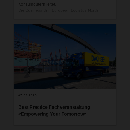
Konsumgütern leitet.
Die Business Unit European Logistics North
Central Europe wird ab 1. Januar 2026 Florian
Zehetleitner (46) führen. Er übernimmt von
Wolfgang Reinel (62), der die Business Unit seit
2014 verantwortet.
07.07.2025
Best Practice Fachveranstaltung
«Empowering Your Tomorrow»
Der Verband swiss export lädt am Freitag, 19.
September 2025 zur Fachveranstaltung