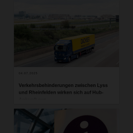
«Empowering Your Tomorrow – Teams,
Technologien, Transportlösungen» in den
Switzerland Innovation Park Zurich in Dübendorf
ein. Unterstützt wird das Event vom Main Partner
DACHSER Spedition AG. Die Zielgruppe sind
Fach- und Führungskräfte sowie
Entscheidungsträgerinnen und -träger aus
verschiedenen Branchen, die an modernen
Arbeitsmethoden, Technologien und
Transportlösungen interessiert sind.
04.07.2025
Verkehrsbehinderungen zwischen Lyss
und Rheinfelden wirken sich auf Hub-
Ankunft aus
Aufgrund mehrerer Baustellen auf der Strecke
zwischen Lyss und Rheinfelden (DE) kommt es
aktuell zu erheblichen Verkehrsbehinderungen.
Diese Situation hat direkte Auswirkungen auf die