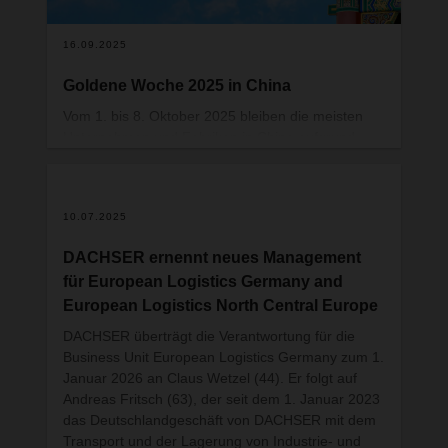
zuständig.
Sollten Sie die Umstellung bis zum genannten
16.09.2025
Termin nicht vornehmen können, bitten wir Sie,
Kontakt mit Ihrer DACHSER-Niederlassung
Goldene Woche 2025 in China
aufzunehmen, um eine Lösung zu eruieren.
Vom 1. bis 8. Oktober 2025 bleiben die meisten
Ab dem 1. Januar 2026 ist eine Ausfuhr-
Unternehmen und Fabriken in China aufgrund
Zollabfertigung mit e-dec export nicht mehr
der Golden Week zum
möglich.
Nationalfeiertag geschlossen. Als eines der
weltweit grössten Produktionszentren kann diese
Weiterführende Informationen stehen auf den
10.07.2025
verlängerte Auszeit erhebliche Auswirkungen auf
folgenden Seiten des BAZG zur Verfügung:
globale Lieferketten haben. Eine frühzeitige
Deutsch:
Ausfuhr aus der Schweiz mit Passar
DACHSER ernennt neues Management
Vorbereitung ist entscheidend, um mögliche
Französisch:
Exportation de Suisse avec Passar
für European Logistics Germany and
Störungen zu minimieren.
European Logistics North Central Europe
Englisch:
Exportation from Switzerland with
Passar
DACHSER überträgt die Verantwortung für die
Business Unit European Logistics Germany zum 1.
Januar 2026 an Claus Wetzel (44). Er folgt auf
Andreas Fritsch (63), der seit dem 1. Januar 2023
das Deutschlandgeschäft von DACHSER mit dem
Transport und der Lagerung von Industrie- und