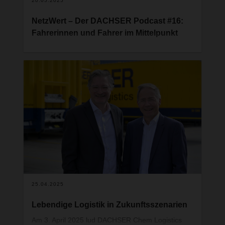
20.05.2025
NetzWert – Der DACHSER Podcast #16:
Fahrerinnen und Fahrer im Mittelpunkt
Berufskraftfahrerinnen und Berufskraftfahrer –
ohne sie läuft in der Logistik nichts. Doch schon
seit Jahren wird es immer schwieriger, Menschen
für diesen Beruf zu begeistern. In Episode #16 von
NetzWert sprechen wir mit drei Personen, die für
diesen wichtigen Beruf brennen.
25.04.2025
Lebendige Logistik in Zukunftsszenarien
Am 3. April 2025 lud DACHSER Chem Logistics