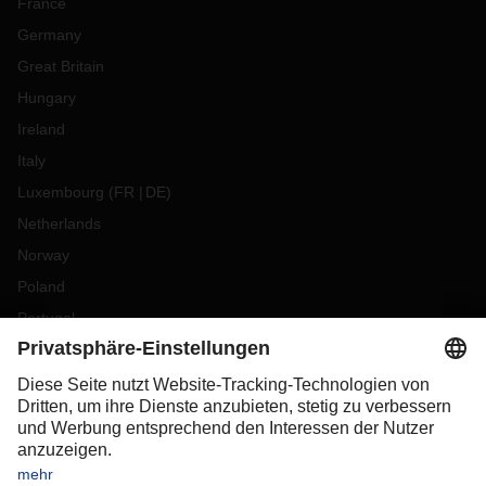
France
Germany
Great Britain
Hungary
Ireland
Italy
Luxembourg
(
FR
DE
)
Netherlands
Norway
Poland
Portugal
Romania
Slovakia
Spain
Sweden
Switzerland
(
DE
FR
)