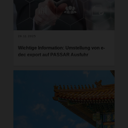
26.11.2025
Wichtige Information: Umstellung von e-
dec export auf PASSAR Ausfuhr
Das Bundesamt für Zoll und Grenzsicherheit
(BAZG) hat beschlossen, das bisherige
Verzollungssystem e-dec export per 1. Januar
2026 durch das neue System PASSAR Ausfuhr zu
ersetzen.
Sofern Sie als Schweizer Ausführer Ihre
Sendungen aktuell noch mit e-dec export
deklarieren, empfehlen wir Ihnen dringend,
rechtzeitig auf PASSAR Ausfuhr umzustellen. Für
Fragen oder die Einleitung der nächsten Schritte
ist der jeweilige Anbieter der Verzollungssoftware