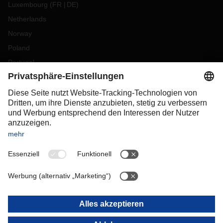
Luxembourg
(
FR
DE
)
Netherlands
Norway
Poland
Portugal
Romania
Slovakia
Spain
Sweden
Switzerland
(
DE
FR
)
Turkey
OCEANIA
Australia
New Zealand