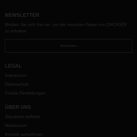
Arbeitsbedingungen von LKW-Personal aus Drittstaaten
verbessern. Ziel ist unter anderem, den Fachkräftemangel
NEWSLETTER
zu lindern.
Melden Sie sich hier an, um die neuesten News von DACHSER
zu erhalten.
Anmelden
LEGAL
Impressum
Datenschutz
Cookie Einstellungen
ÜBER UNS
Standorte weltweit
Mediaroom
Kontakt aufnehmen