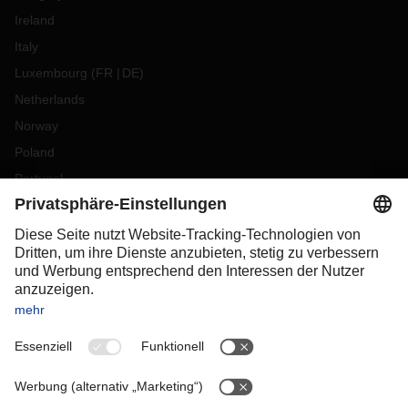
Ireland
Italy
Luxembourg
(
FR
DE
)
Netherlands
Norway
Poland
Portugal
Romania
Slovakia
Spain
Sweden
Switzerland
(
DE
FR
)
Turkey
OCEANIA