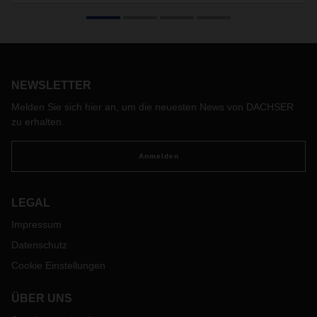
Logistikzentrums Tirol in Stans
Der Logistikdienstleister DACHSER eröffnete gestern in
feierlichem Rahmen das neue Logistikzentrum Tirol in Stans.
Das Unternehmen investierte rund 6,5 Millionen Euro in die
neue Betriebsstätte. Die neue Niederlassung umfasst eine
Gesamtfläche von rund 20.000 Quadratmetern und wurde
NEWSLETTER
Ende 2017 in Betrieb genommen.
Melden Sie sich hier an, um die neuesten News von DACHSER
zu erhalten.
Anmelden
LEGAL
Impressum
Datenschutz
Cookie Einstellungen
ÜBER UNS