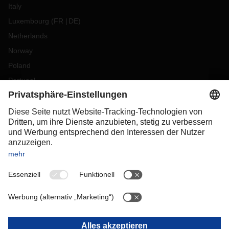
Italy
Luxembourg
(
FR
DE
)
Netherlands
Norway
Poland
Portugal
Romania
Slovakia
Spain
Sweden
Switzerland
(
DE
FR
)
Turkey
OCEANIA
Australia
New Zealand