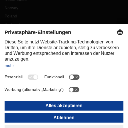
Norway
Poland
Portugal
Romania
Slovakia
Spain
Sweden
Switzerland
(
DE
FR
)
Turkey
OCEANIA
Australia
New Zealand