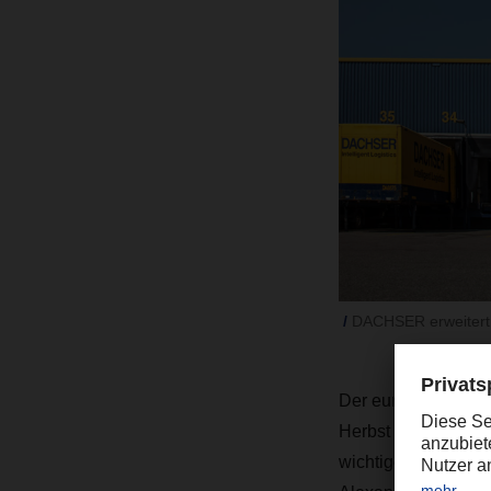
DACHSER erweitert L
Der europaweit täti
Herbst 2020 kann 
wichtigen Schritt 