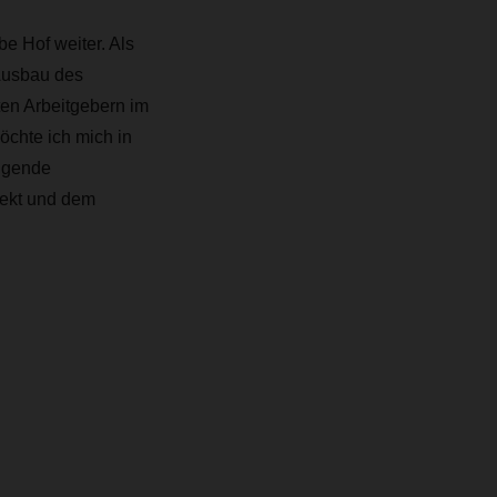
e Hof weiter. Als
Ausbau des
ten Arbeitgebern im
öchte ich mich in
ngende
jekt und dem