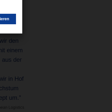
ER das
f ein
wir den
mit einem
 aus der
ir in Hof
achstum
ept um.”
ean Logistics