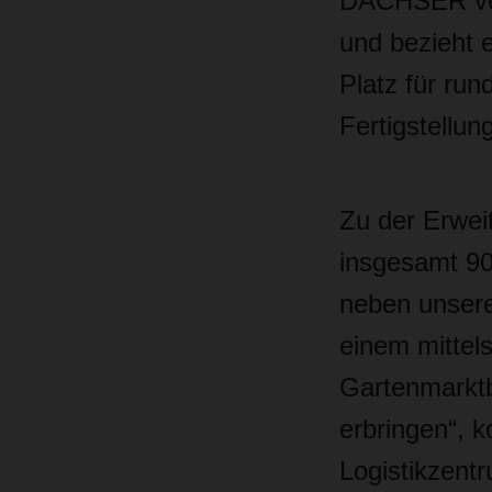
DACHSER vers
und bezieht 
Platz für run
Fertigstellun
Zu der Erwei
insgesamt 9
neben unsere
einem mittel
Gartenmarktbr
erbringen“, 
Logistikzent