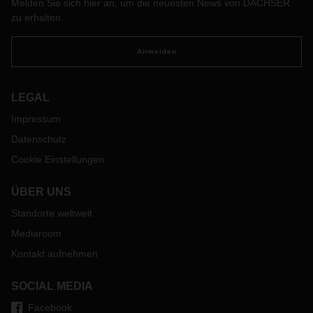
Melden Sie sich hier an, um die neuesten News von DACHSER
Was zeichnet DACHSER aus, weshalb Kunden ihre
zu erhalten.
Transportlogistik in die Hände von DACHSER legen?
Anmelden
LEGAL
Impressum
Datenschutz
Cookie Einstellungen
ÜBER UNS
Standorte weltweit
Mediaroom
Kontakt aufnehmen
SOCIAL MEDIA
Facebook