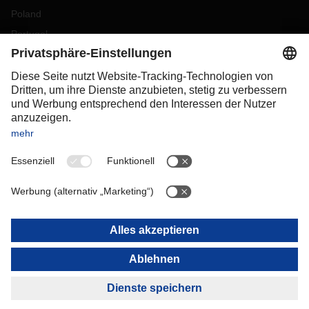
Poland
Portugal
Romania
Slovakia
Spain
Sweden
Switzerland
(
DE
FR
)
Turkey
OCEANIA
Australia
New Zealand