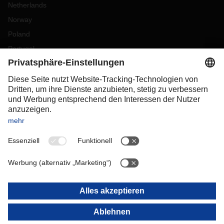
Netherlands
Norway
Poland
Portugal
Romania
Slovakia
Spain
Sweden
Switzerland
(
DE
FR
)
Turkey
OCEANIA
Australia
New Zealand