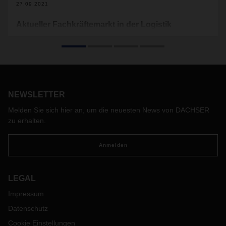
27.09.2021
Aktueller Fachkräftemarkt in der Logistik
Die Logistik ist eine personalintensive Branche. Gerade in
diesem Sektor verschärft sich derzeit die Situation auf dem
Fachkräftemarkt, wodurch Personal zu finden, auszubilden
und langfristig zu binden zu einer grossen Herausforderung
wurde. Mit diesem Update geben wir einen Überblick über
die derzeitige Marktlage.
NEWSLETTER
Melden Sie sich hier an, um die neuesten News von DACHSER
zu erhalten.
Anmelden
LEGAL
Impressum
Datenschutz
Cookie Einstellungen