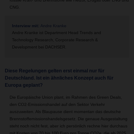
CNG.
Interview mit:
Andre Kranke
Andre Kranke ist Department Head Trends and
Technology Research, Corporate Research &
Development bei DACHSER.
Diese Regelungen gelten erst einmal nur für
Deutschland. Ist ein ähnliches Konzept auch für
Europa geplant?
Die Europäische Union plant, im Rahmen des Green Deals,
den CO2-Emissionshandel auf den Sektor Verkehr
auszuweiten. Als Blaupause dient momentan das deutsche
Brennstoffemissionshandelsgesetz. Die genaue Ausgestaltung
steht noch nicht fest, aber ich persönlich rechne hier durchaus
mit Kosten von 70 bis 100 Euro pro Tonne CO2e, die ab 2025