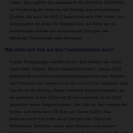
haben. Dazu gehört die aktualisierte EU-Richtlinie 2018/2001
zur Förderung der Nutzung von Energie aus erneuerbaren
Quellen, die auch als RED 2 bezeichnet wird. Hier finden sich
Zielvorgaben für jedes EU-Mitglied über die Höhe der zu
erreichenden Anteile von erneuerbaren Energien wie
Windkraft, Photovoltaik oder Biomasse.
Wie wirkt sich das auf den Transportsektor aus?
Fossile Energieträger werden teurer. Das erleben wir schon
heute beim Tanken. Das in Deutschland seit 1. Januar 2021
geltende Brennstoffemissionshandelsgesetz hat zum Beispiel
den Preis pro Liter Diesel um brutto rund 8 Cent verteuert. Und
das ist nur der Anfang. Dieser nationale Emissionshandel, der
die emittierte Tonne CO2e mit 25 Euro bepreist, ist bis 2026
gesetzlich weiter fortgeschrieben. Von Jahr zu Jahr steigen die
Kosten auf mindestens 55 Euro pro Tonne CO2e, dies
bedeutet noch mal mehr als 8 Cent pro Liter Diesel an
Mehrkosten. Betroffen davon sind übrigens auch andere
fossile Kraft- und Brennstoffe wie Heizöl, Erdgas oder LNG und