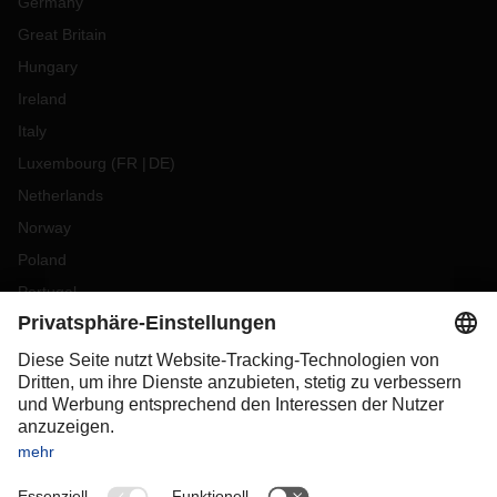
Germany
Great Britain
Hungary
Ireland
Italy
Luxembourg
(
FR
DE
)
Netherlands
Norway
Poland
Portugal
Romania
Slovakia
Spain
Sweden
Switzerland
(
DE
FR
)
Turkey