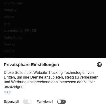
Great Britain
Hungary
Ireland
Italy
Luxembourg
(
FR
DE
)
Netherlands
Norway
Poland
Portugal
Romania
Slovakia
Spain
Sweden
Switzerland
(
DE
FR
)
Turkey