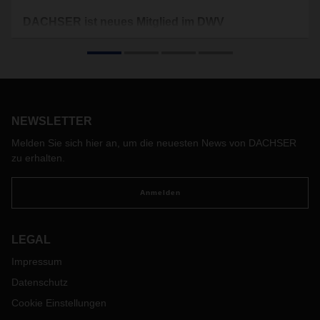
DACHSER ist neues Mitglied im DWV
DACHSER ist seit 1. Januar 2021 Mitglied im Deutschen
Wasserstoff- und Brennstoffzellen Verband (DWV), der seit
1996 als Interessenverband die Förderung einer zügigen
Markteinführung des Energieträgers Wasserstoff und der
Brennstoffzellentechnologie verfolgt. Ausserdem wird
DACHSER auch im DWV-Cluster HyLogistics mitarbeiten.
NEWSLETTER
Melden Sie sich hier an, um die neuesten News von DACHSER
zu erhalten.
Anmelden
LEGAL
Impressum
Datenschutz
Cookie Einstellungen