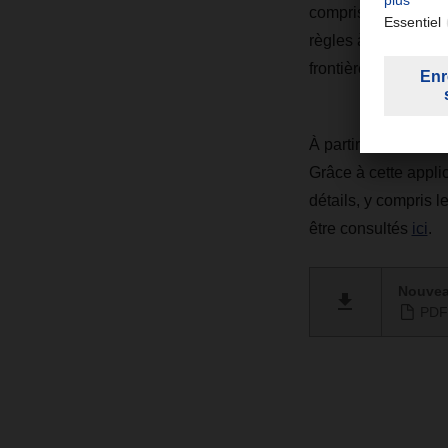
compris des indicat
règles à partir du 1
frontières du 16 dé
À partir du 1er jan
Grâce à cette appl
détails, y compris 
être consultés
ici
.
Nouveau
PDF 