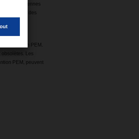
elles ou anciennes
de la sécurité des
elle convention PEM.
 obsolètes. Les
vention PEM, peuvent