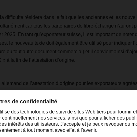
a difficulté résidera dans le fait que les anciennes et les nouve
ultanément car tous les partenaires de libre-échange n’auront pa
r 2025. En tant qu’exportateur suisse, il est important de noter 
es, le nouveau texte doit également être utilisé pour indiquer l’o
ture ou tout autre document commercial) et il convient ainsi d’ajo
 la fin de l’attestation d’origine.
te allemand de l’attestation d’origine pour les exportateurs agréés
te, la mention entre parenthèses « Exportateur agréé » doit êt
attestations d’origine figurent au point 2.3 dans le document ci
if à l'origine dans la convention PEM ».
 ci-dessous contient les anciennes et les nouvelles dispositions