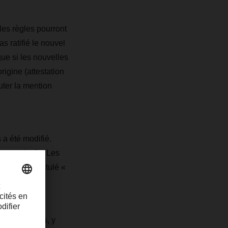
lles règles pourront
s ratifié le nouvel
que si les nouvelles
rigine (attestation
uter la mention
 a été modifié.
re supprimée. Les
-dessous intitulé «
 transitoires, y