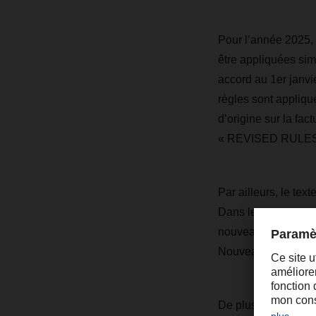
Pour l’année 2025, l
être appliquées sim
accord au 1er janvie
règles sont appliqué
d’origine sur la fac
« REVISED RULES » à
Par ailleurs, le tex
Dans le nouveau tex
nouveaux textes des 
Nouveau texte relat
De plus, le document