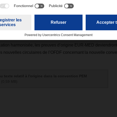
ions sur les partenaires commerciaux qui appliqueront les nouv
er janvier 2025 (informations de l’Office fédéral de la douane et 
cembre 2024).
vier 2026, tous les pays partenaires devraient appliquer la nouv
ication harmonisée, les preuves d’origine EUR-MED deviendront
les nouvelles circulaires de l’OFDF concernant la nouvelle con
 texte relatif à l'origine dans la convention PEM
(0,59 MB)