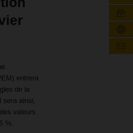
tion
vier
ne
PEM) entrera
gles de la
 sera ainsi,
 des valeurs
5 %.