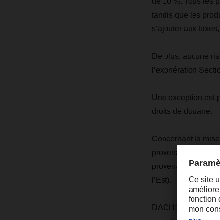
de 10 %. Tous les 
tandis que les prod
s’ajouter aux taxes, 
De plus, aucune ris
l’exonération Secti
Une exception est p
droits de douane.
Concernant la mise e
provenance du Mexi
provenance du Canad
l’Est).
DACHSER suit la sit