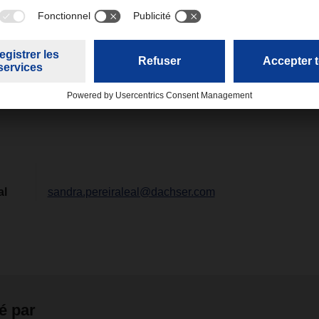
 En attendant, il est recommandé aux clients d’examiner leurs st
afin d’anticiper et de limiter tout impact potentiel.
e tient à disposition pour accompagner ses clients face à ces
lients à contacter leur représentant local DACHSER pour toute
ls.
al
sandra.pereiraleal@dachser.com
é par