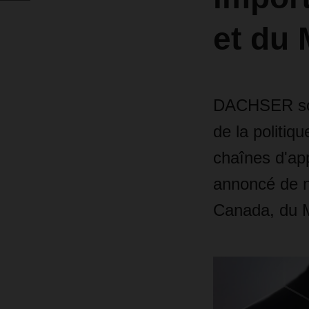
et du
DACHSER souh
de la politiq
chaînes d'ap
annoncé de n
Canada, du M