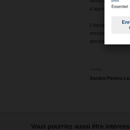
seront disponibles.
d’approvisionnement 
L’équipe DACHSER s
encourageons nos c
demande de consei
Contact
Sandra Pereira Le
Vous pourriez aussi être intéress