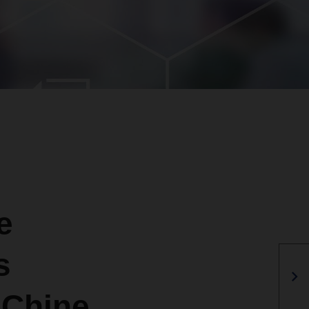
e
s
 Chine