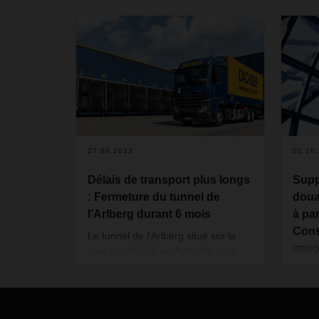
27.04.2023
02.10
Délais de transport plus longs
Supp
: Fermeture du tunnel de
doua
l’Arlberg durant 6 mois
à par
Cons
Le tunnel de l’Arlberg situé sur la
impo
voie rapide S16 en Autriche, sera
expo
fermé dans les deux directions entre
le 26 avril et le mois d’octobre 2023
La su
afin d’y réaliser des travaux de
droit
maintenance. Pendant cette
(chap