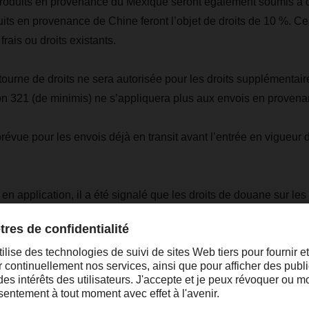
produits en provenance du Mexique seront également soumis à d
uits en provenance de Chine feront l’objet de droits de 10 %. Ce
frais ou droits existants.
tourne de droits ne sera autorisée pour les droits supplémentair
on 321 (de minimis) ne s’appliquera plus aux envois en proven
révue pour les envois déjà en transit avant l’entrée en vigueur
n application, il a été signalé que les droits de douane sur les
que sont suspendus pour une durée d’un mois, tandis que ceux 
a et de la Chine devraient entrer en vigueur le 4 février 2025
uation de près et fournira des mises à jour dès que davantage 