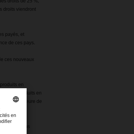
es droits de 25 %,
s droits viendront
es payés, et
ance de ces pays.
 de ces nouveaux
 produits en
sur les produits en
 à 00 h 01 (Heure de
d’informations