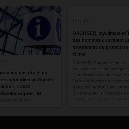
27.03.2024
DACHSER, myclimate et T
des hommes concluent u
programme de protection
climat
.2023
DACHSER, l’'organisation de
protection du climat myclimate 
ression des droits de
l'organisation des droits de l'e
ne industriels en Suisse
Terre des hommes ont conven
tir du 1.1.2024 –
d'une coopération à long terme
Ensemble, le prestataire de se
équences pour les
logistiques opérant à l'internat
rtateurs et les
et les organisations à but non
rtateurs en Suisse
lucratif lanceront de nouveaux
ppression unilatérale des
projets de protection du climat
s de douane industriels
le monde entier ou développer
itres 25 à 97 du tarif douanier)