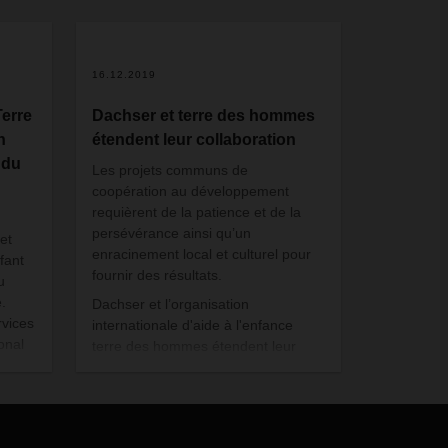
16.12.2019
erre
Dachser et terre des hommes
n
étendent leur collaboration
 du
Les projets communs de
coopération au développement
requièrent de la patience et de la
persévérance ainsi qu’un
et
enracinement local et culturel pour
nfant
fournir des résultats.
u
.
Dachser et l’organisation
rvices
internationale d'aide à l'enfance
ional
terre des hommes étendent leur
engagement social commun de
longue date en Asie du Sud, en
 dans
Afrique australe et en Amérique
ont
latine.