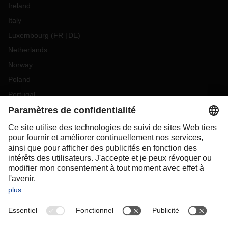
Ireland
Italy
Luxembourg
(
FR
DE
)
Netherlands
Norway
Poland
Portugal
Romania
Slovakia
Spain
Sweden
Switzerland
(
DE
FR
)
Turkey
OCEANIA
Australia