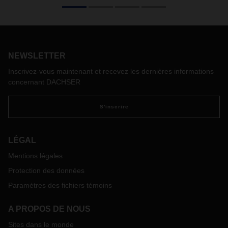
Les produits de cette entreprise sont littéralement sous
tension: le fabricant français de batteries, ARTS Energy,
fournisseur de pointe pour le stockage de l’énergie de toutes
sortes, produit en province française et fournit en énergie
ses clients en Europe et dans le monde entier. La logistique
est entièrement entre les mains de DACHSER.
NEWSLETTER
Inscrivez-vous maintenant et recevez les dernières informations
concernant DACHSER
S'inscrire
LÉGAL
Mentions légales
Protection des données
Paramètres des fichiers témoins
A PROPOS DE NOUS
Sites dans le monde