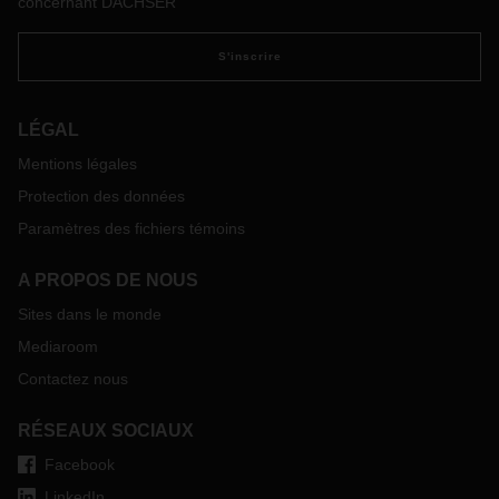
Materialfluss und Logistik) et le prestataire logistique
concernant DACHSER
DACHSER ont, dans le cadre de leur projet de recherche
@ILO, développé conjointement un « double virtuel »
S'inscrire
performant de l'entrepôt, permettant de gérer
numériquement le flux de marchandises dans les terminaux
logistiques. L’utilisation de scanners manuels pour la gestion
LÉGAL
des stocks est ainsi rendue superflue.
Mentions légales
Protection des données
Paramètres des fichiers témoins
A PROPOS DE NOUS
Sites dans le monde
Mediaroom
Contactez nous
RÉSEAUX SOCIAUX
Facebook
LinkedIn