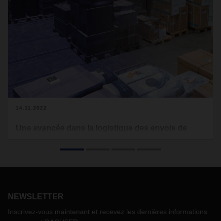
14.11.2022
Une avancée dans la logistique des envois de
détail
« Grâce au terminal @ILO, la supervision de la chaîne
d’approvisionnement (Supply Chain Visibility) se hisse à un
tout autre niveau. »
Afin d’encourager l’innovation dans les entrepôts de
NEWSLETTER
transbordement, l’Institut Fraunhofer pour les flux de
marchandises et la logistique (IML, Fraunhofer Institut für
Inscrivez-vous maintenant et recevez les dernières informations