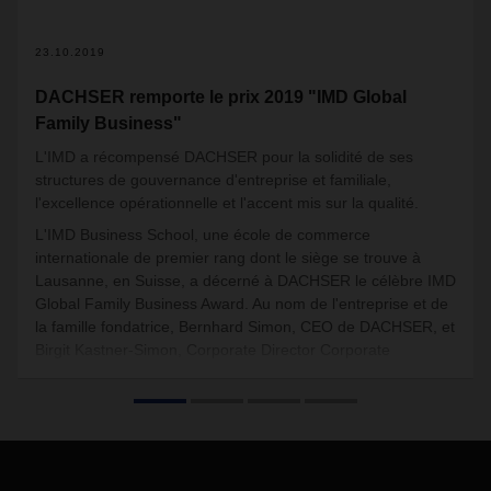
23.10.2019
DACHSER remporte le prix 2019 "IMD Global
Family Business"
L'IMD a récompensé DACHSER pour la solidité de ses
structures de gouvernance d'entreprise et familiale,
l'excellence opérationnelle et l'accent mis sur la qualité.
L'IMD Business School, une école de commerce
internationale de premier rang dont le siège se trouve à
Lausanne, en Suisse, a décerné à DACHSER le célèbre IMD
Global Family Business Award. Au nom de l'entreprise et de
la famille fondatrice, Bernhard Simon, CEO de DACHSER, et
Birgit Kastner-Simon, Corporate Director Corporate
Marketing, ont reçu le prix lors du 30ème Sommet du Family
Business Network International (FBN-I) à Udaipur en Inde.