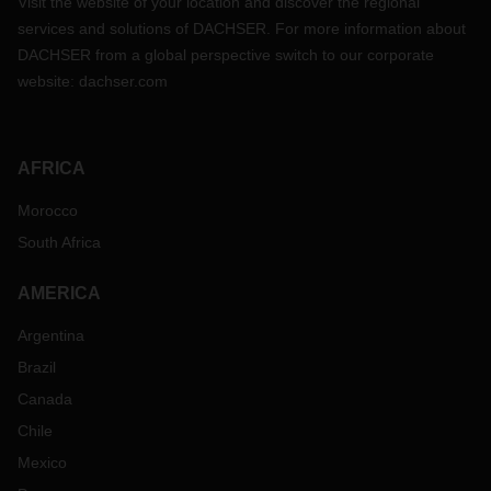
Visit the website of your location and discover the regional
services and solutions of DACHSER. For more information about
DACHSER from a global perspective switch to our corporate
website:
dachser.com
AFRICA
Morocco
South Africa
AMERICA
Argentina
Brazil
Canada
Chile
Mexico