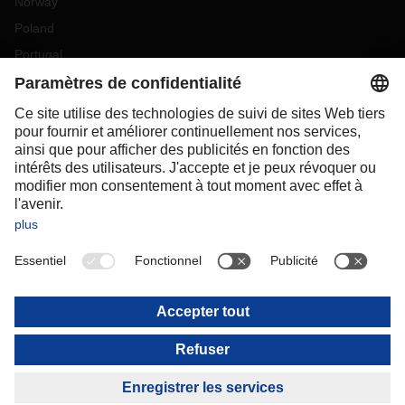
Norway
Poland
Portugal
Romania
Slovakia
Spain
Sweden
Switzerland
(
DE
FR
)
Turkey
OCEANIA
Australia
New Zealand