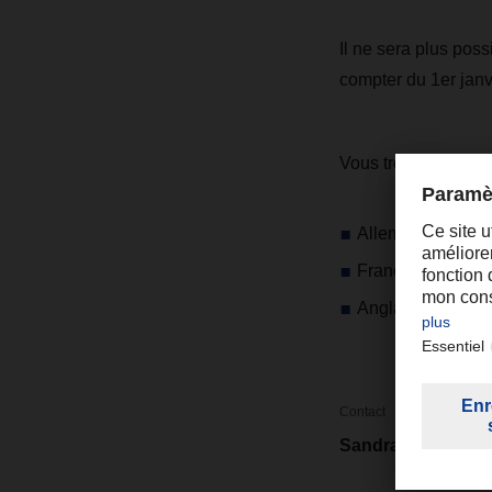
Il ne sera plus pos
compter du 1er janv
Vous trouverez de p
Allemand :
Ausfu
Français :
Export
Anglais :
Exporta
Contact
Sandra Pereira Le