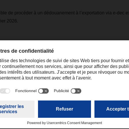
sible de procéder à un dédouanement à l’exportation via e-dec e
ier 2026.
lus amples informations sur les pages suivantes de l’OFDF :
hr aus der Schweiz mit Passar
ation de Suisse avec Passar
tion from Switzerland with Passar
al
sandra.pereiraleal@dachser.com