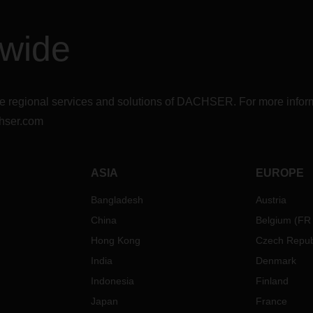
coûts sont également prévues,
notamment la hausse des prix
carburants, de l'énergie et de l
dwide
main-d'œuvre, ainsi que
l'intensification des embouteill
Ces éléments pourraient enco
alourdir les coûts de transport.
r the regional services and solutions of DACHSER. For more in
Pour comprendre précisément
hser.com
que cette hausse des coûts de
transport implique, nous vous
invitons à en discuter lors de v
prochain entretien avec votre
ASIA
EUROPE
conseiller DACHSER.
Bangladesh
Austria
China
Belgium
(
FR
Hong Kong
Czech Repub
India
Denmark
Indonesia
Finland
Japan
France