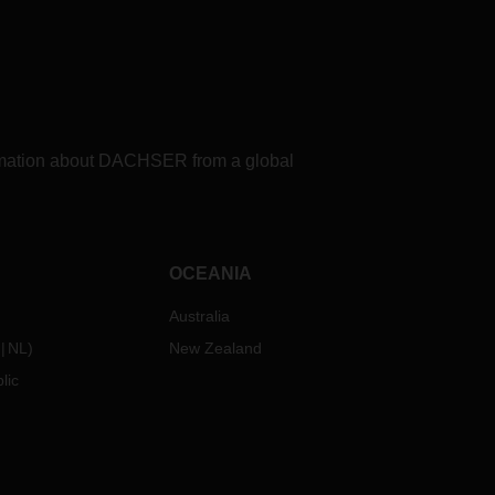
 des
a
ages.
re
formation about DACHSER from a global
 ce
otre
OCEANIA
Australia
NL
)
New Zealand
lic