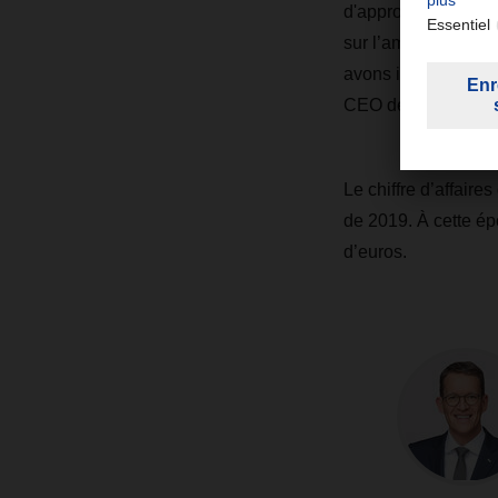
d'approvisionnemen
sur l’amélioration d
avons investi de ma
CEO de DACHSER
Le chiffre d’affair
de 2019. À cette ép
d’euros.