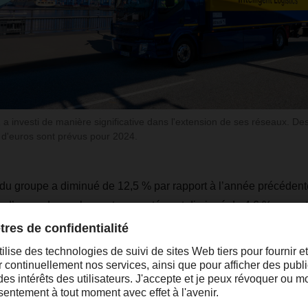
investi de manière significative dans l'extension de ses réseaux. De
s d'euros sont prévus pour 2024.
es du groupe a diminué de 12,5 % par rapport à l’année précédent
ds d’euros. Les volumes transportés ont diminué de 4,6 % pour at
is et le tonnage a quant à lui diminué de 6,5 % pour atteindre e
d’une conjoncture mondiale faible et d’un marché exigeant, les