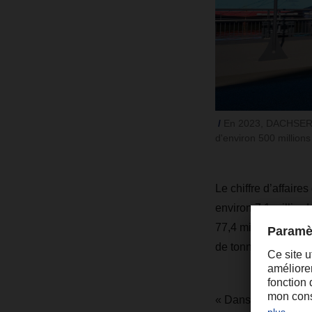
En 2023, DACHSER a 
d'environ 500 million
Le chiffre d’affair
environ 7,1 milliar
77,4 millions d’envo
de tonnes.
« Dans le contexte 