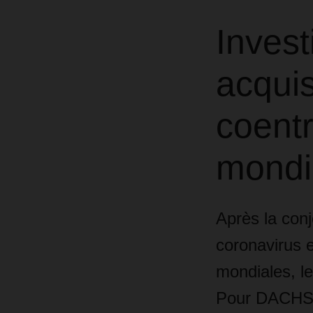
Inves
acquis
coentr
mondi
Après la con
coronavirus e
mondiales, le
Pour DACHSER