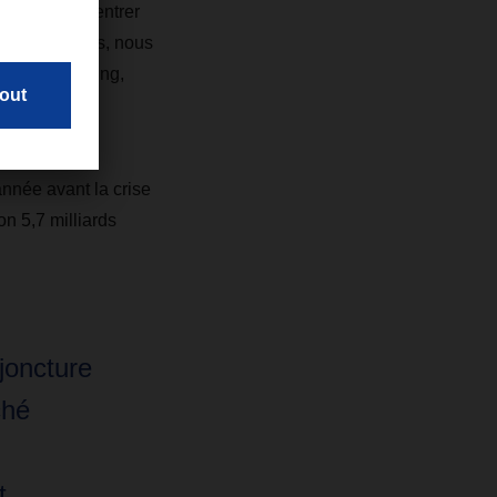
e nous concentrer
s un même temps, nous
 Burkhard Eling,
année avant la crise
n 5,7 milliards
joncture
ché
t