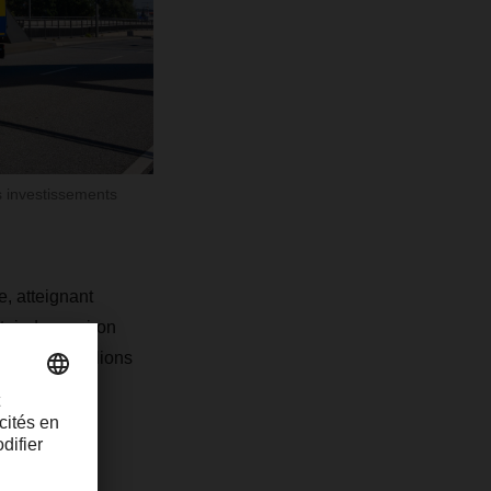
s investissements
e, atteignant
teindre environ
nviron 40 millions
 chaînes