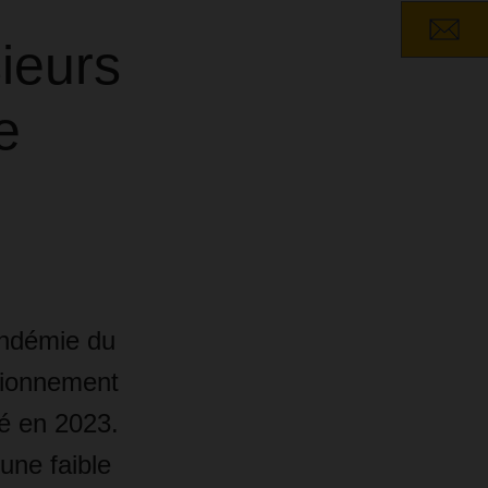
ieurs
e
andémie du
isionnement
té en 2023.
ne faible