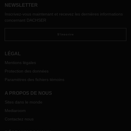
NEWSLETTER
ans, le prestataire logistique DACHSER a lancé une
campagne de qualification durable avec la création de
Inscrivez-vous maintenant et recevez les dernières informations
DACHSER Service et Ausbildungs GmbH. Aujourd’hui,
concernant DACHSER
DACHSER est l’un des plus grands formateurs de
conductrices et de conducteurs professionnels en
S'inscrire
Allemagne.
LÉGAL
Mentions légales
Protection des données
Paramètres des fichiers témoins
A PROPOS DE NOUS
Sites dans le monde
Mediaroom
Contactez nous