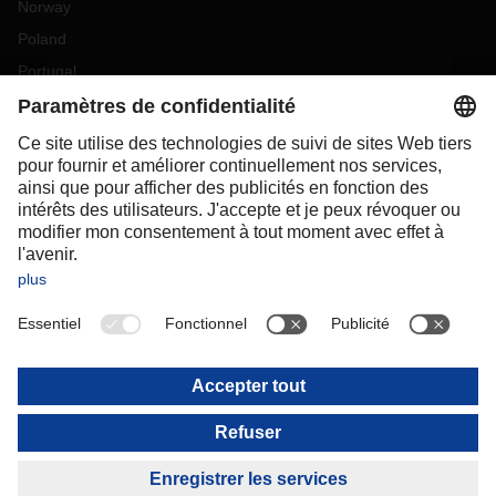
Norway
Poland
Portugal
Romania
Slovakia
Spain
Sweden
Switzerland
(
DE
FR
)
Turkey
OCEANIA
Australia
New Zealand