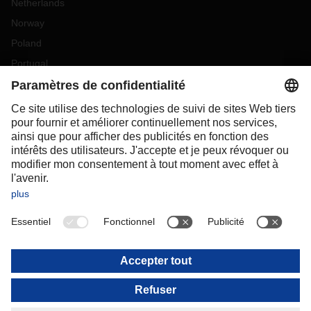
Netherlands
Norway
Poland
Portugal
Romania
Slovakia
Spain
Sweden
Switzerland
(
DE
FR
)
Turkey
OCEANIA
Australia
New Zealand