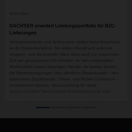
29.01.2024
DACHSER erweitert Leistungsportfolio für B2C-
Lieferungen
Verbraucherinnen und Verbraucher stellen hohe Ansprüche
an ihr Einkaufserlebnis: Sie wollen überall und jederzeit
shoppen, und die bestellte Ware dann auch zur passenden
Zeit am gewünschten Ort erhalten. Im hart umkämpften
Marktumfeld haben diejenigen Händler die besten Karten,
die Warenbewegungen über sämtliche Absatzkanäle – den
stationären Einzelhandel, Online- und Mobile Commerce –
orchestrieren können. Voraussetzung für diese
anspruchsvollen Omnichannel-Vertriebskonzepte sind
leistungsfähige und flexibel anpassbare Lieferketten. Der
Logistikdienstleister DACHSER hat nun mit targo on-site fix
ein neues Produkt in ganz Europa eingeführt, das die
Omnichannel-Konzepte seiner Kunden stärkt und volle
Flexibilität beim Liefertermin ermöglicht.