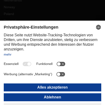
Netherlands
Norway
Poland
Portugal
Romania
Slovakia
Spain
Sweden
Switzerland
(
DE
FR
)
Turkey
OCEANIA
Australia
New Zealand