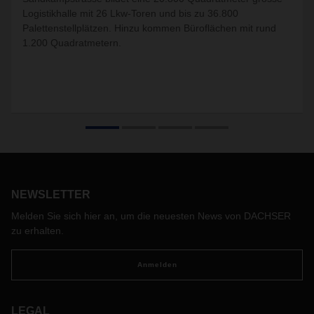
Logistikhalle mit 26 Lkw-Toren und bis zu 36.800
Palettenstellplätzen. Hinzu kommen Büroflächen mit rund
1.200 Quadratmetern.
NEWSLETTER
Melden Sie sich hier an, um die neuesten News von DACHSER
zu erhalten.
Anmelden
LEGAL