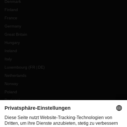
Denmark
Finland
France
Germany
Great Britain
Hungary
Ireland
Italy
Luxembourg
(
FR
DE
)
Netherlands
Norway
Poland
Portugal
Romania
Slovakia
Spain