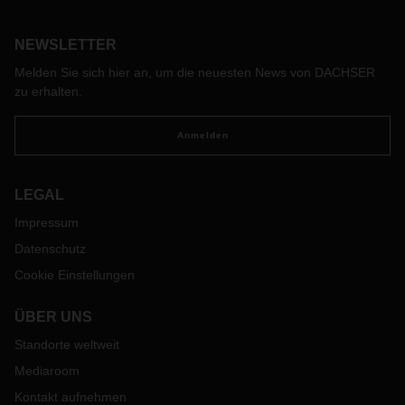
Werten wie hoher Servicequalität, Verlässlichkeit und einem
tiefen Verständnis für effiziente Logistikprozesse basiert.
NEWSLETTER
Anlässlich des 10-jährigen Jubiläums wurde ein Jubiläums-
Frühstück veranstaltet.
Melden Sie sich hier an, um die neuesten News von DACHSER
zu erhalten.
Anmelden
LEGAL
Impressum
Datenschutz
Cookie Einstellungen
ÜBER UNS
Standorte weltweit
Mediaroom
Kontakt aufnehmen