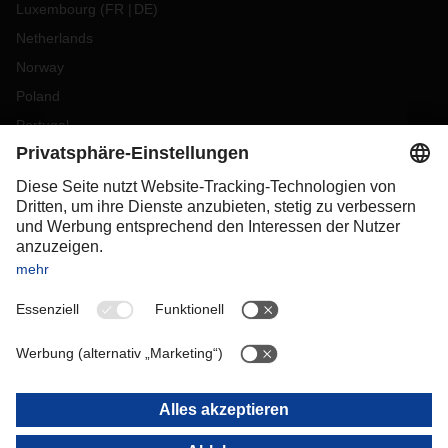
Luxembourg
(
FR
DE
)
Netherlands
Norway
Poland
Portugal
Romania
Slovakia
Spain
Sweden
Switzerland
(
DE
FR
)
Turkey
OCEANIA
Australia
New Zealand