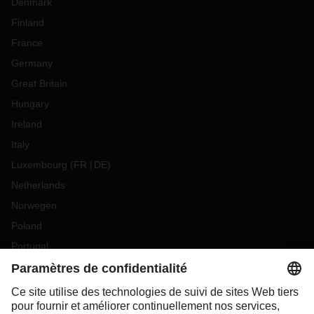
Denmark
Finland
France
Germany
Great Britain
Hungary
Ireland
Italy
Luxembourg
(
FR
DE
)
Netherlands
Norwegen
Poland
Portugal
Romania
Slovakia
Spain