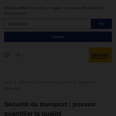
Select a different country, or region, to see specific content for
your location!
Switzerland
OK
Change
HOME
SERVICES
GESTION DE LA QUALITÉ
SÉCURITÉ DU
TRANSPORT
Sécurité du transport : pouvoir
quantifier la qualité