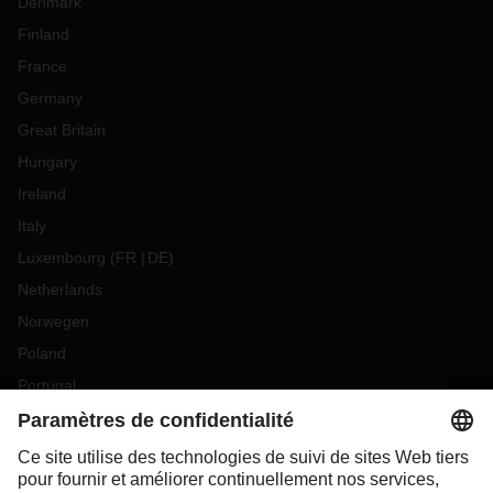
Denmark
Finland
France
Germany
Great Britain
Hungary
Ireland
Italy
Luxembourg
(
FR
DE
)
Netherlands
Norwegen
Poland
Portugal
Romania
Slovakia
Spain